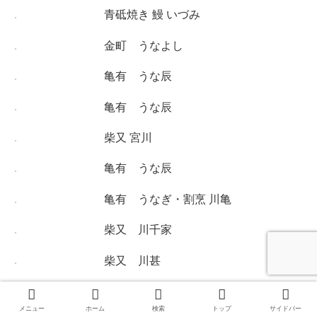
青砥焼き 鰻 いづみ
金町 うなよし
亀有 うな辰
亀有 うな辰
柴又 宮川
亀有 うな辰
亀有 うなぎ・割烹 川亀
柴又 川千家
柴又 川甚
メニュー
ホーム
検索
トップ
サイドバー