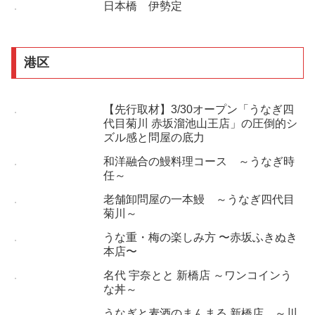
日本橋 伊勢定
港区
【先行取材】3/30オープン「うなぎ四
代目菊川 赤坂溜池山王店」の圧倒的シ
ズル感と問屋の底力
和洋融合の鰻料理コース ～うなぎ時
任～
老舗卸問屋の一本鰻 ～うなぎ四代目
菊川～
うな重・梅の楽しみ方 〜赤坂ふきぬき
本店〜
名代 宇奈とと 新橋店 ～ワンコインう
な丼～
うなぎと麦酒のまんまる 新橋店 ～川