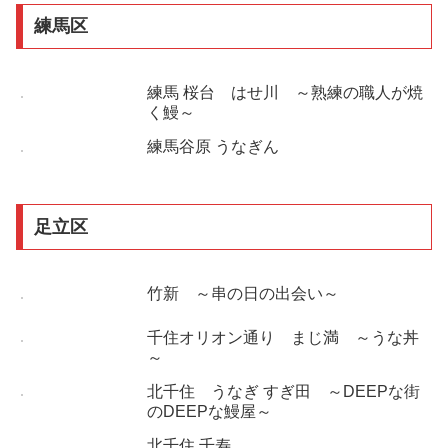
練馬区
練馬 桜台 はせ川 ～熟練の職人が焼
く鰻～
練馬谷原 うなぎん
足立区
竹新 ～串の日の出会い～
千住オリオン通り まじ満 ～うな丼
～
北千住 うなぎ すぎ田 ～DEEPな街
のDEEPな鰻屋～
北千住 千寿