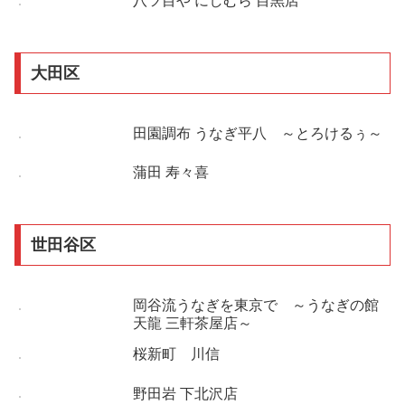
八ツ目や にしむら 目黒店
大田区
田園調布 うなぎ平八 ～とろけるぅ～
蒲田 寿々喜
世田谷区
岡谷流うなぎを東京で ～うなぎの館
天龍 三軒茶屋店～
桜新町 川信
野田岩 下北沢店