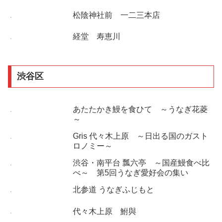
松陰神社前 一二三本店
経堂 寿恵川
渋谷区
あたたかき鰻を食ひて ～うなぎ花菱
～
Gris 代々木上原 ～日出る国のガスト
ロノミー～
渋谷・南平台 瓢六亭 ～国産鰻食べ比
べ～ 第5回うなぎ愛好会の集い
北参道 うなぎふじもと
代々木上原 鮒與