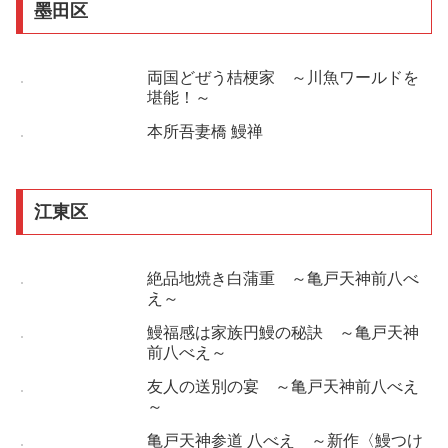
墨田区
両国どぜう桔梗家 ～川魚ワールドを
堪能！～
本所吾妻橋 鰻禅
江東区
絶品地焼き白蒲重 ～亀戸天神前八べ
え～
鰻福感は家族円鰻の秘訣 ～亀戸天神
前八べえ～
友人の送別の宴 ～亀戸天神前八べえ
～
亀戸天神参道 八べえ ～新作〈鰻つけ