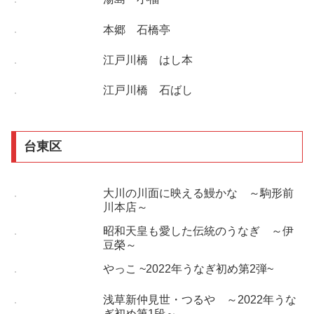
本郷 石橋亭
江戸川橋 はし本
江戸川橋 石ばし
台東区
大川の川面に映える鰻かな ～駒形前
川本店～
昭和天皇も愛した伝統のうなぎ ～伊
豆榮～
やっこ ~2022年うなぎ初め第2弾~
浅草新仲見世・つるや ～2022年うな
ぎ初め第1段～