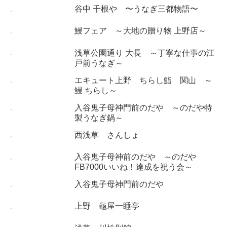
谷中 千根や 〜うなぎ三都物語〜
鰻フェア ～大地の贈り物 上野店～
浅草公園通り 大長 ～丁寧な仕事の江
戸前うなぎ～
エキュート上野 ちらし鮨 関山 ～
鰻 ちらし～
入谷鬼子母神門前のだや ～のだや特
製うなぎ鍋～
西浅草 さんしょ
入谷鬼子母神前のだや ～のだや
FB7000いいね！達成を祝う会～
入谷鬼子母神門前のだや
上野 龜屋一睡亭