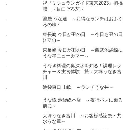
祝『ミシュランガイド東京2023』初掲
載 ～目白ぞろ芽～
池袋 うな達 ～お得なランチはおふく
ろの味～
東長崎 今日が丑の日 ～今日も丑の日
(≧▽≦)～
東長崎 今日が丑の日 ～西武池袋線に
うな串ニューカマー～
うなぎ料理の奥深さを知る！調理レク
チャー＆実食体験 於：大塚うなぎ宮
川
池袋東口 山吹 ～ランチうな丼～
うな鐡 池袋総本店 ～夜行バスに乗る
前に～
大塚うなぎ宮川 ～お客様感謝祭・共
水うな重～