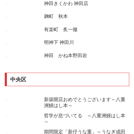
神田きくかわ 神田店
麹町 秋本
有楽町 炙一徹
明神下 神田川
神田 かね本野田岩
中央区
新築開店おめでとうございます～八重
洲鰻はし本～
哲学が息づいてる ～八重洲鰻はし本
～
期間限定「新仔うな重」～うなぎ成田