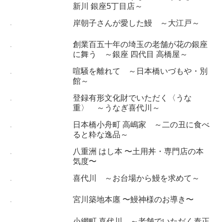
新川 銀座5丁目店～
岸朝子さんが愛した鰻 ～大江戸～
創業百五十年の埼玉の老舗が花の銀座
に舞う ～銀座 四代目 高橋屋～
喧騒を離れて ～日本橋いづもや・別
館～
登録有形文化財でいただく〈うな
重〉 ～うなぎ喜代川～
日本橋小舟町 高嶋家 ～二の丑に食べ
ると粋な逸品～
八重洲 はし本 〜土用丼・専門店の本
気度〜
喜代川 ～お台場から鰻を求めて～
宮川築地本廛 〜鰻神様のお導き〜
小網町 喜代川 ～老舗でいただく泰正