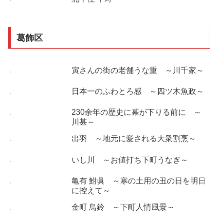
葛飾区
寅さんの街の老舗うな重 ～川千家～
日本一のふわとろ感 ～四ツ木魚政～
230余年の歴史に幕が下りる前に ～
川甚～
出羽 ～地元に愛される大衆割烹～
いし川 ～お値打ち下町うなぎ～
亀有 鮒眞 ～寒の土用の丑の日を明日
に控えて～
金町 鳥鈴 ～下町人情風景～