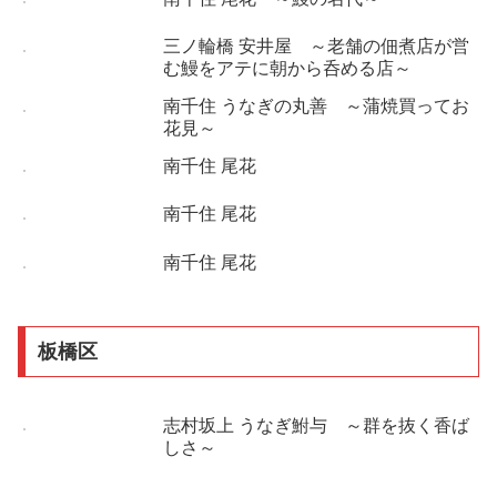
三ノ輪橋 安井屋 ～老舗の佃煮店が営
む鰻をアテに朝から呑める店～
南千住 うなぎの丸善 ～蒲焼買ってお
花見～
南千住 尾花
南千住 尾花
南千住 尾花
板橋区
志村坂上 うなぎ鮒与 ～群を抜く香ば
しさ～