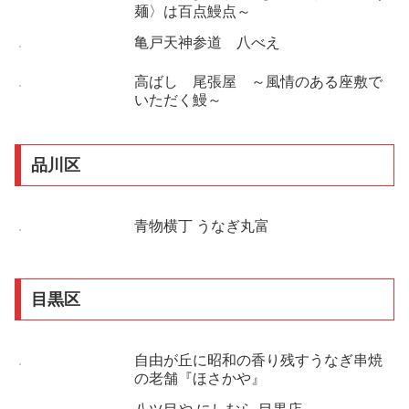
麺〉は百点鰻点～
亀戸天神参道 八べえ
高ばし 尾張屋 ～風情のある座敷で
いただく鰻～
品川区
青物横丁 うなぎ丸富
目黒区
自由が丘に昭和の香り残すうなぎ串焼
の老舗『ほさかや』