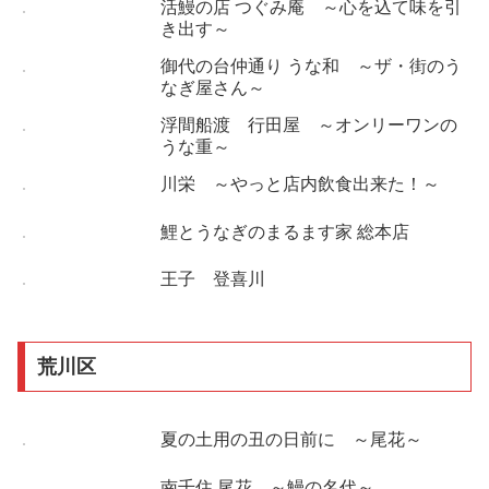
活鰻の店 つぐみ庵 ～心を込て味を引
き出す～
御代の台仲通り うな和 ～ザ・街のう
なぎ屋さん～
浮間船渡 行田屋 ～オンリーワンの
うな重～
川栄 ～やっと店内飲食出来た！～
鯉とうなぎのまるます家 総本店
王子 登喜川
荒川区
夏の土用の丑の日前に ～尾花～
南千住 尾花 ～鰻の名代～