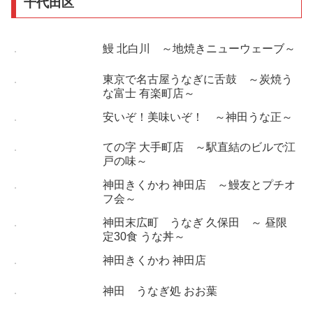
千代田区
鰻 北白川 ～地焼きニューウェーブ～
東京で名古屋うなぎに舌鼓 ～炭焼う
な富士 有楽町店～
安いぞ！美味いぞ！ ～神田うな正～
ての字 大手町店 ～駅直結のビルで江
戸の味～
神田きくかわ 神田店 ～鰻友とプチオ
フ会～
神田末広町 うなぎ 久保田 ～ 昼限
定30食 うな丼～
神田きくかわ 神田店
神田 うなぎ処 おお葉