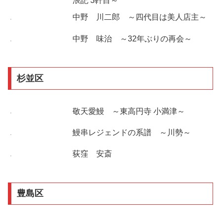
浪記 3軒目～
中野 川二郎 ～四代目は美人店主～
中野 味治 ～32年ぶりの再会～
杉並区
敬天愛鰻 ～東高円寺 小満津～
鰻串レジェンドの系譜 ～川勢～
荻窪 安斎
豊島区