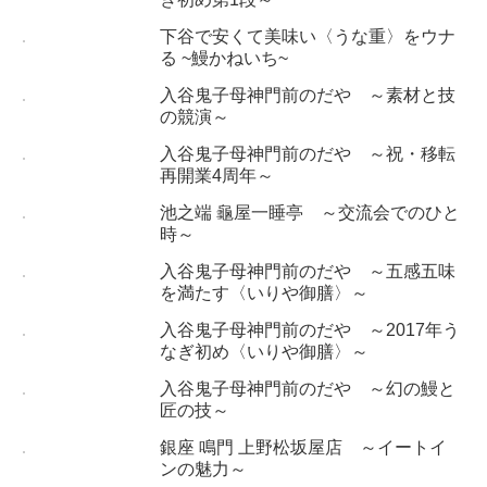
下谷で安くて美味い〈うな重〉をウナ
る ~鰻かねいち~
入谷鬼子母神門前のだや ～素材と技
の競演～
入谷鬼子母神門前のだや ～祝・移転
再開業4周年～
池之端 龜屋一睡亭 ～交流会でのひと
時～
入谷鬼子母神門前のだや ～五感五味
を満たす〈いりや御膳〉～
入谷鬼子母神門前のだや ～2017年う
なぎ初め〈いりや御膳〉～
入谷鬼子母神門前のだや ～幻の鰻と
匠の技～
銀座 鳴門 上野松坂屋店 ～イートイ
ンの魅力～