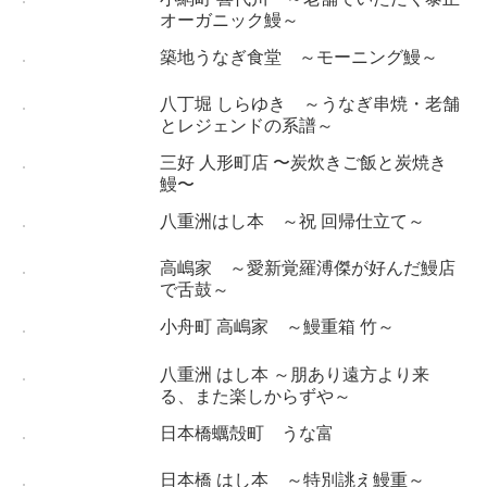
オーガニック鰻～
築地うなぎ食堂 ～モーニング鰻～
八丁堀 しらゆき ～うなぎ串焼・老舗
とレジェンドの系譜～
三好 人形町店 〜炭炊きご飯と炭焼き
鰻〜
八重洲はし本 ～祝 回帰仕立て～
高嶋家 ～愛新覚羅溥傑が好んだ鰻店
で舌鼓～
小舟町 高嶋家 ～鰻重箱 竹～
八重洲 はし本 ～朋あり遠方より来
る、また楽しからずや～
日本橋蠣殻町 うな富
日本橋 はし本 ～特別誂え鰻重～