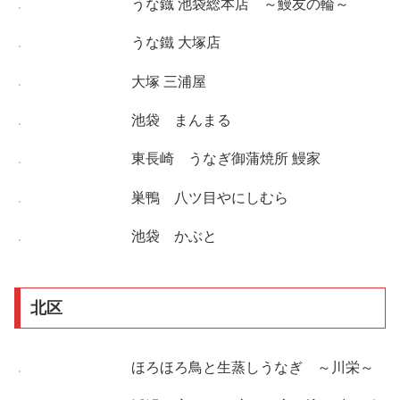
うな鐡 池袋総本店 ～鰻友の輪～
うな鐵 大塚店
大塚 三浦屋
池袋 まんまる
東長崎 うなぎ御蒲焼所 鰻家
巣鴨 八ツ目やにしむら
池袋 かぶと
北区
ほろほろ鳥と生蒸しうなぎ ～川栄～