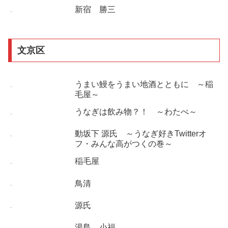
新宿 勝三
文京区
うまい鰻をうまい地酒とともに ～稲
毛屋～
うなぎは飲み物？！ ～わたべ～
動坂下 源氏 ～うなぎ好きTwitterオ
フ・みんな高がつくの巻～
稲毛屋
鳥清
源氏
湯島 小福