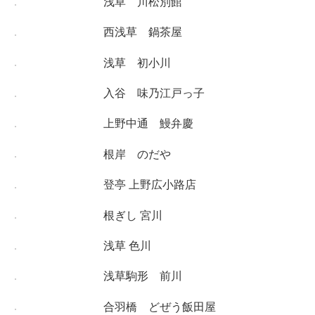
浅草 川松別館
西浅草 鍋茶屋
浅草 初小川
入谷 味乃江戸っ子
上野中通 鰻弁慶
根岸 のだや
登亭 上野広小路店
根ぎし 宮川
浅草 色川
浅草駒形 前川
合羽橋 どぜう飯田屋