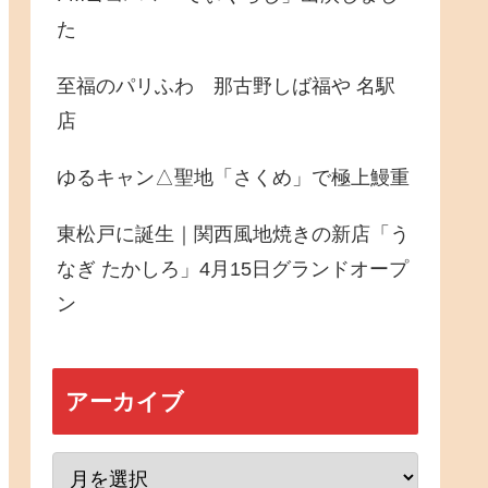
た
至福のパリふわ 那古野しば福や 名駅
店
ゆるキャン△聖地「さくめ」で極上鰻重
東松戸に誕生｜関西風地焼きの新店「う
なぎ たかしろ」4月15日グランドオープ
ン
アーカイブ