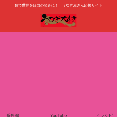
鰻で世界を鰻面の笑みに！ うなぎ屋さん応援サイト
番外編
YouTube
うレシピ