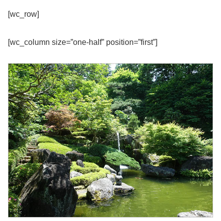
[wc_row]
[wc_column size=”one-half” position=”first”]