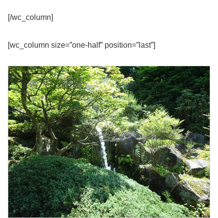
[/wc_column]
[wc_column size=”one-half” position=”last”]