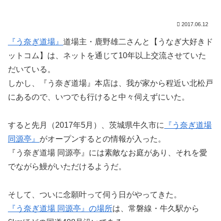
2017.06.12
『う奈ぎ道場』
道場主・鹿野雄二さんと【うなぎ大好きド
ットコム】は、ネットを通じて10年以上交流させていた
だいている。
しかし、『う奈ぎ道場』本店は、我が家から程近い北松戸
にあるので、いつでも行けると中々伺えずにいた。
すると先月（2017年5月）、茨城県牛久市に
『う奈ぎ道場
同源亭』
がオープンするとの情報が入った。
『う奈ぎ道場 同源亭』には素敵なお庭があり、それを愛
でながら鰻がいただけるようだ。
そして、ついに念願叶って伺う日がやってきた。
『う奈ぎ道場 同源亭』の場所
は、常磐線・牛久駅から