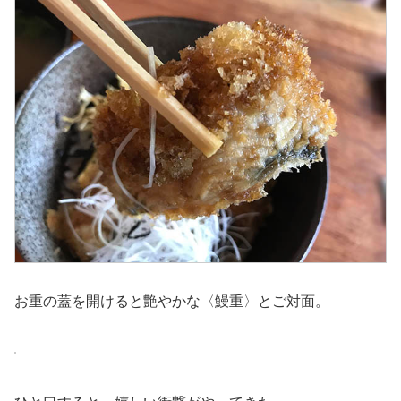
お重の蓋を開けると艶やかな〈鰻重〉とご対面。