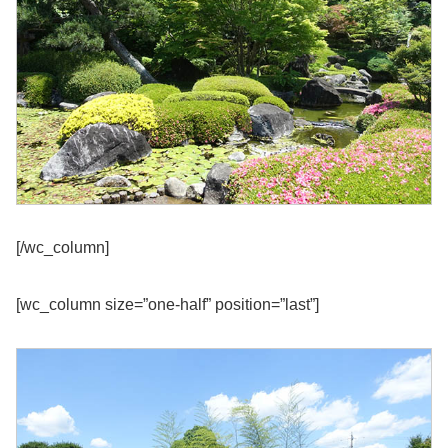
[/wc_column]
[wc_column size=”one-half” position=”last”]