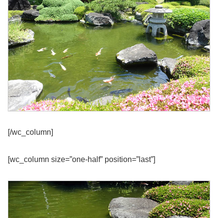
[/wc_column]
[wc_column size=”one-half” position=”last”]