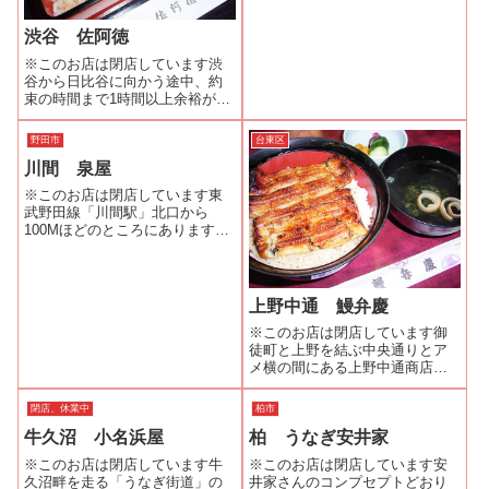
りにテーブルが２つ。2階は座敷
になっていて宴会などに対応し
渋谷 佐阿徳
ているようです。出前メニュー
※このお店は閉店しています渋
には「うなぎの...
谷から日比谷に向かう途中、約
束の時間まで1時間以上余裕があ
るので宮益坂を登りきって青山
通りを1本入った通りに「佐阿
野田市
台東区
徳」といううなぎ屋さんがある
川間 泉屋
の思い出し寄ってみることにし
た。確か夜、1575円（税込み）
※このお店は閉店しています東
のうな重と...
武野田線「川間駅」北口から
100Mほどのところにあります。
このお店も中休みを取らずに営
業しているので、助かります。
うなぎは、このお値段（１，６
８０円）にしては肉厚のものを
上野中通 鰻弁慶
使用されています。その特長を
※このお店は閉店しています御
生かすためなの...
徒町と上野を結ぶ中央通りとア
メ横の間にある上野中通商店街
（通称：うえちゅん）のほぼ中
ほどに「鰻弁慶」はあります。
閉店、休業中
柏市
モノトーンのビルの横に「鰻弁
牛久沼 小名浜屋
柏 うなぎ安井家
慶」の縦長の看板はアメ横側か
らも目立つのでご覧になった方
※このお店は閉店しています牛
※このお店は閉店しています安
は多いはずです。...
久沼畔を走る「うなぎ街道」の
井家さんのコンプセプトどおり