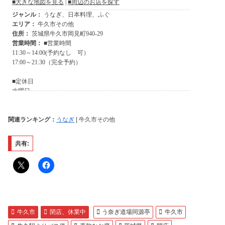
関連ランキング：
うなぎ
| 牛久市その他
共有:
牛久市
閉店、休業中
う奈ぎ道場同源亭
牛久市