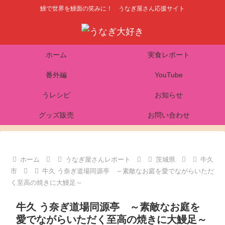
鰻で世界を鰻面の笑みに！ うなぎ屋さん応援サイト
ホーム
実食レポート
番外編
YouTube
うレシピ
お知らせ
グッズ販売
お問い合わせ
ホーム
うなぎ屋さんレポート
茨城県
牛久
市
牛久 う奈ぎ道場同源亭 ～素敵なお庭を愛でながらいただ
く至高の焼きに大鰻足～
牛久 う奈ぎ道場同源亭 ～素敵なお庭を
愛でながらいただく至高の焼きに大鰻足～