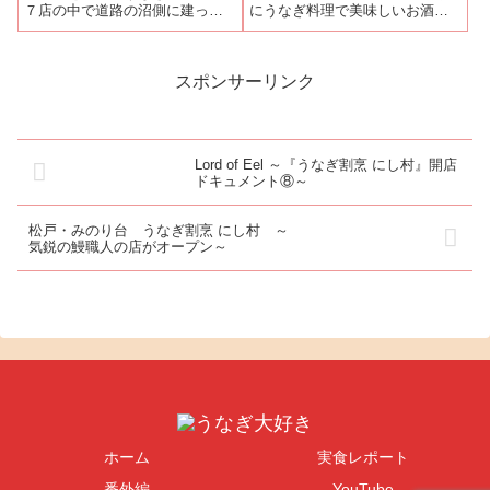
７店の中で道路の沼側に建って
にうなぎ料理で美味しいお酒を
いない２店のうちひとつが、こ
楽しもうとお邪魔しました。お
こ「小名浜屋」です。しかし、
酒は、定番のものはもちろん、
心配には及びません。１階が駐
日本酒、焼酎が充実していま
車場になっていて、２階がお店
す。今回は、日本酒を中心に頂
スポンサーリンク
になっているので窓側の席に座
きました。まずは、黒龍酒造の
れば牛久沼の眺望...
九頭龍・大吟醸燗酒...
Lord of Eel ～『うなぎ割烹 にし村』開店
ドキュメント⑧～
松戸・みのり台 うなぎ割烹 にし村 ～
気鋭の鰻職人の店がオープン～
ホーム
実食レポート
番外編
YouTube