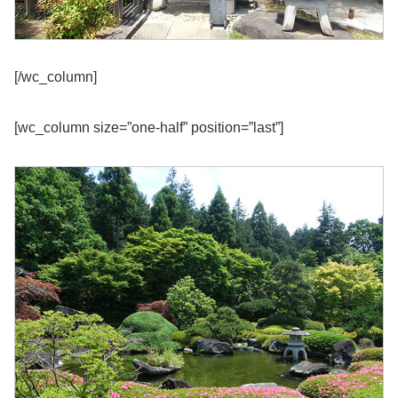
[/wc_column]
[wc_column size=”one-half” position=”last”]