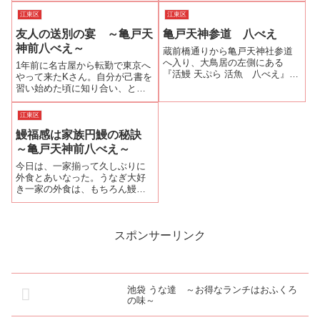
るかの確認の電話をすると年配
うです。有名な神社仏閣にそば
江東区
江東区
の女性が出て、自動的に予約に
に美味しいうなぎ屋さんがあり
友人の送別の宴 ～亀戸天
亀戸天神参道 八べえ
なった(^^ゞ清澄白河駅を降り
ます。例えば浅草の観音さま 成
て、清澄通りを森下方面へ進
田のお不動さまなどなど亀有の
神前八べえ～
蔵前橋通りから亀戸天神社参道
み、小名木川を渡...
天神さまも例...
へ入り、大鳥居の左側にある
1年前に名古屋から転勤で東京へ
『活鰻 天ぷら 活魚 八べえ』今
やって来たKさん。自分が己書を
年に入ってからうなぎラーメン
習い始めた頃に知り合い、とて
でテレビ等のマスメディアに登
も仲良くしてくださっていた。
場している。 2016年3月8日放
そのKさんが、3月末に名古屋へ
江東区
送 テレビ朝日系 『スーパー
戻ることになったそうだ。これ
Ｊチャンネル』 新・東京見聞
鰻福感は家族円鰻の秘訣
までKさんとは懇親会なので呑む
録 ～亀...
こと多く「今度、うなぎ屋さん
～亀戸天神前八べえ～
で飲みま...
今日は、一家揃って久しぶりに
外食とあいなった。うなぎ大好
き一家の外食は、もちろん鰻が
第一候補。ただし、2世帯同居の
6人家族ゆえに日曜日の夕食なら
ば、予約が必須。みんなが「行
ってみた～い！」と言っていた
スポンサーリンク
亀戸天神前『八べえ』さんへ電
話を入れると...
池袋 うな達 ～お得なランチはおふくろ
の味～