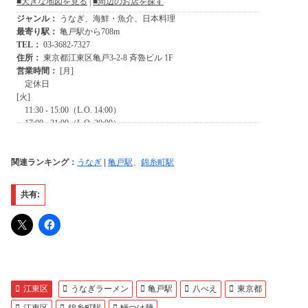
関連ランキング：
うなぎ
|
亀戸駅
、
錦糸町駅
共有:
江東区
うなぎラーメン
亀戸駅
八べえ
東京都
江東区
錦糸町駅
鰻つけ麺