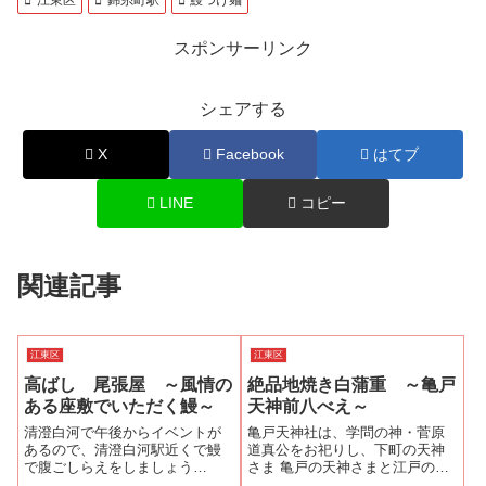
スポンサーリンク
シェアする
X
Facebook
はてブ
LINE
コピー
関連記事
江東区
江東区
高ばし 尾張屋 ～風情の
絶品地焼き白蒲重 ～亀戸
ある座敷でいただく鰻～
天神前八べえ～
清澄白河で午後からイベントが
亀戸天神社は、学問の神・菅原
あるので、清澄白河駅近くで鰻
道真公をお祀りし、下町の天神
で腹ごしらえをしましょう
さま 亀戸の天神さまと江戸の昔
と...。表参道から営業をしてい
から庶民の信仰を集めていたそ