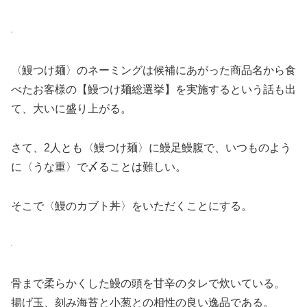
〈鰻つけ麺〉のネーミングは候補にあがった商品名から食
べたお客様の【鰻つけ麺総選挙】を実施するという話も出
て、大いに盛り上がる。
さて、2人とも〈鰻つけ麺〉に鰻足鰻腹で、いつものよう
に〈うな重〉で〆ることは難しい。
そこで〈鰻のカブト丼〉をいただくことにする。
骨まで柔らかくした鰻の頭を甘辛のタレで炊いている。
揚げ玉、刻み海苔と小葱との相性の良い逸品である。