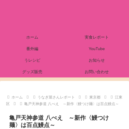
ホーム
実食レポート
番外編
YouTube
うレシピ
お知らせ
グッズ販売
お問い合わせ
ホーム
うなぎ屋さんレポート
東京都
江東
区
亀戸天神参道 八べえ ～新作〈鰻つけ麺〉は百点鰻点～
亀戸天神参道 八べえ ～新作〈鰻つけ
麺〉は百点鰻点～