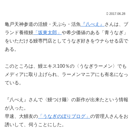
2017.06.28
亀戸天神参道の活鰻・天ぷら・活魚
『八べえ』
さんは、ブ
ランド養殖鰻
「坂東太郎」
や希少価値のある「青うなぎ」
をいただける鰻専門店としてうなぎ好きをウナらせる店で
ある。
このところは、鰻エキス100％の〈うなぎラーメン〉でも
メディアに取り上げられ、ラーメンマニアにも有名になっ
ている。
『八べえ』さんで〈鰻つけ麺〉の新作が出来たという情報
が入った。
早速、大鰻友の
「うなぎのぼりブログ」
の管理人さんをお
誘いして、伺うことにした。