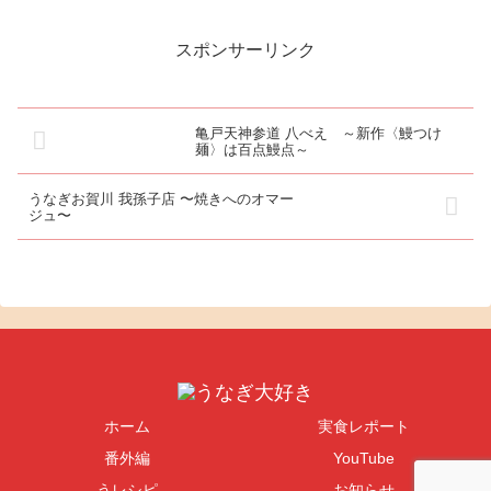
度地下水でしめ、背開きし、串
注文がたくさん入っているよう
を打ち、白焼きし、じっくり蒸
で忙しそうでした。うなぎも出
し上げ、自家製のたれを三度つ
前が多いのかな、と思うと頷け
スポンサーリンク
け、焼き上げました。焼き立て
るものでした。まず、蒸し加減
のふっくらしたう...
が浅いようです。...
亀戸天神参道 八べえ ～新作〈鰻つけ
麺〉は百点鰻点～
うなぎお賀川 我孫子店 〜焼きへのオマー
ジュ〜
ホーム
実食レポート
番外編
YouTube
うレシピ
お知らせ