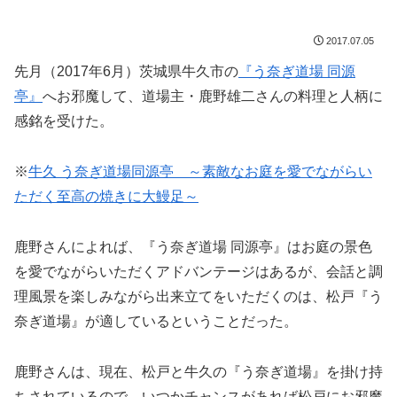
2017.07.05
先月（2017年6月）茨城県牛久市の
『う奈ぎ道場 同源
亭』
へお邪魔して、道場主・鹿野雄二さんの料理と人柄に
感銘を受けた。
※
牛久 う奈ぎ道場同源亭 ～素敵なお庭を愛でながらい
ただく至高の焼きに大鰻足～
鹿野さんによれば、『う奈ぎ道場 同源亭』はお庭の景色
を愛でながらいただくアドバンテージはあるが、会話と調
理風景を楽しみながら出来立てをいただくのは、松戸『う
奈ぎ道場』が適しているということだった。
鹿野さんは、現在、松戸と牛久の『う奈ぎ道場』を掛け持
ちされているので、いつかチャンスがあれば松戸にお邪魔