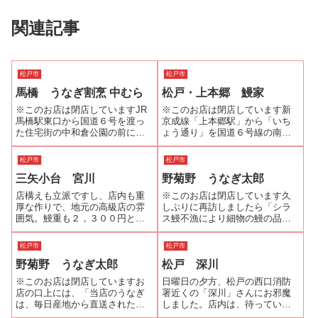
関連記事
松戸市
松戸市
馬橋 うなぎ割烹 中むら
松戸・上本郷 鰻家
※このお店は閉店していますJR
※このお店は閉店しています新
馬橋駅東口から国道６号を渡っ
京成線「上本郷駅」から「いち
た住宅街の中和倉公園の前に
ょう通り」を国道６号線の南花
「中むら」はあります。１階は
島交差点方面に100Mほど行った
５席ほどのカウンターに小上が
右側にあります。暖簾をくぐり
松戸市
松戸市
りにテーブルが２つ。2階は座敷
店内に入ると、座敷に上がる手
三矢小台 宮川
野菊野 うなぎ太郎
になっていて宴会などに対応し
前に小川のように池を配してあ
ているようです。出前メニュー
り、鯉が泳いでいます。まさに
店構えも立派ですし、店内も重
※このお店は閉店しています久
には「うなぎの...
川魚割烹の王...
厚な作りで、地元の高級店の雰
しぶりに再訪しましたら「シラ
囲気。鰻重も２，３００円と
ス鰻不漁により細物の鰻の品薄
３，０００円の二種類でお値段
の状態が続いています。その
もやや高級？！懐が寂しかった
為、勝手ながらうな丼、二段
松戸市
松戸市
ので、迷わず、２３００円の
重、蒲焼き(並)の販売をしばらく
野菊野 うなぎ太郎
松戸 深川
「い」を注文。炭火で焼く香り
の間、お休みさせて頂きま
が、広い店内に漂い堪らなくな
す。」という貼り紙が・・・。
※このお店は閉店していますお
日曜日の夕方、松戸の西口消防
った頃、鰻重が到着。...
シラス鰻が不漁とは聞...
店の口上には、「当店のうなぎ
署近くの「深川」さんにお邪魔
は、毎日産地から直送されたも
しました。店内は、待っている
のの中から厳選したうなぎを一
方はいませんでしたが、出前の