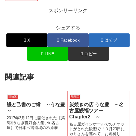
スポンサーリンク
シェアする
X
Facebook
はてブ
LINE
コピー
関連記事
瑞穂区
瑞穂区
鰻と己書のご縁 ～うな豊
炭焼きの店 うな豊 ～名
～
古屋鰻福ツアー
Chapter2 ～
2017年3月12日に開催された【第
6回うなぎ愛好会の集いin名古
名古屋ガイシホールでのチケッ
屋】で日本己書道場の杉原泰師
トがとれた段階で「３月20日に
範、鈴木海祥師範、加藤忠正師
カミさんを連れて、お邪魔しま