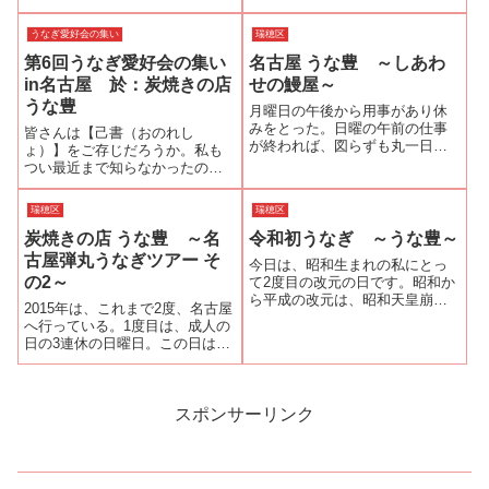
範とご縁をいただいた。4月から
す」と『うな豊』さんの服部公
ご紹介いただいた日本己書道
司社長にはお願いしておいた。
うなぎ愛好会の集い
瑞穂区
場・馬淵将樹副総師範の東京幸
当初の予定では、『うな豊』さ
座へ通い始めた。最初は多くの
第6回うなぎ愛好会の集い
名古屋 うな豊 ～しあわ
んの最寄り駅・瑞穂運動場西駅
方が抱...
で名古屋市営地下鉄・桜通線で
in名古屋 於：炭焼きの店
せの鰻屋～
乗り換えなしで...
うな豊
月曜日の午後から用事があり休
みをとった。日曜の午前の仕事
皆さんは【己書（おのれし
が終われば、図らずも丸一日休
ょ）】をご存じだろうか。私も
みになる。早朝の新幹線に乗れ
つい最近まで知らなかったのだ
ば用事に間に合うので、急遽、
が、知らずに目にしていたので
名古屋へ行こうと思い立った。
ある。己書とは◆己(おのれ)の書
瑞穂区
瑞穂区
行先は『うな豊』以前、大将と
自分だけの書。オンリーワンの
「大将が休前日の日曜の夜なら
炭焼きの店 うな豊 ～名
令和初うなぎ ～うな豊～
書の事です。◆書道・習字など
ゆっくり話が出来...
と全く異なり書き方・書き順な
古屋弾丸うなぎツアー そ
今日は、昭和生まれの私にとっ
ど、条件にとらわ...
の2～
て2度目の改元の日です。昭和か
ら平成の改元は、昭和天皇崩御
2015年は、これまで2度、名古屋
に伴うもので歌舞音曲の自粛な
へ行っている。1度目は、成人の
どお祝いムードは一切なく静か
日の3連休の日曜日。この日は、
な改元だった記憶があります。
夕方から栄のライブハウスで行
しかし、今回の改元は、先の天
われる音楽ライブが目的だっ
皇陛下が生前退位という英断を
た。昼は名古屋の鰻を食べよう
されたので新年...
と軽い気持ちが間違いだった。
スポンサーリンク
以前から「うなぎ大好き」でリ
ンクを貼...