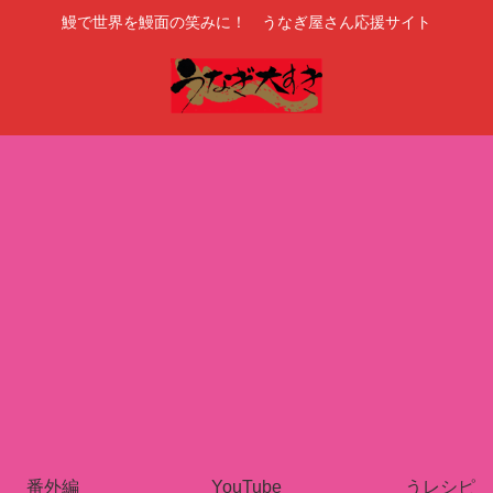
鰻で世界を鰻面の笑みに！ うなぎ屋さん応援サイト
番外編
YouTube
うレシピ