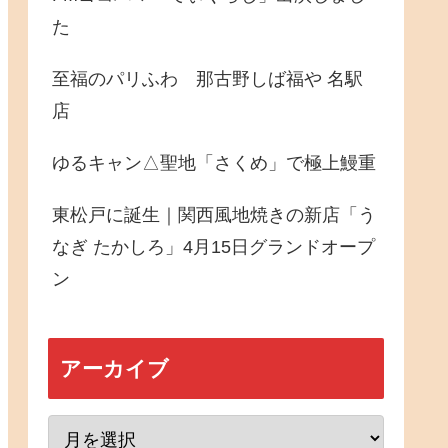
た
至福のパリふわ 那古野しば福や 名駅
店
ゆるキャン△聖地「さくめ」で極上鰻重
東松戸に誕生｜関西風地焼きの新店「う
なぎ たかしろ」4月15日グランドオープ
ン
アーカイブ