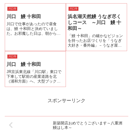
川口市
川口市
川口 鰻 十和田
浜名湖天然鰻 うなぎ尽く
しコース ～川口 鰻 十
川口で仕事があったので昼食
和田～
は、鰻 十和田と決めていまし
た。お邪魔した日は、朝から雪
「鰻 十和田」の確かなビジョン
が降っている生憎の天気。そん
を持ったお店づくりを「うなぎ
な寒い日にぴったりのうなぎ料
大好き・番外編」－うなぎ屋さ
理がこちらにはあります。そ
ん移転顛末記－でレポートしま
う、「せいろ蒸し」です。タレ
した.その中でも紹介しましたよ
の味のしみたご飯も一緒に蒸し
川口市
うに社長の星野吉昭さんがうな
てあるのでもっちり熱...
川口 鰻 十和田
ぎ屋さんを続けられると思った
のは「浜名湖うなぎ漁業生産組
JR京浜東北線「川口駅」東口で
合」というお...
下車して駅前の産業道路を北
（浦和方面）へ、大型ブックス
トアの「書泉ブックドーム」を
過ぎると運が良い？と鰻を焼く
良い匂いが漂ってくること
も…。信号を右折して八間通り
スポンサーリンク
を少し歩くと右手に和モダンな
建物が目に入ります。...
新築開店おめでとうございます～八重洲
鰻はし本～