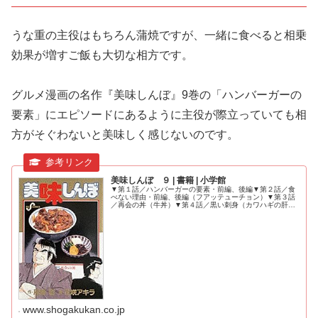
うな重の主役はもちろん蒲焼ですが、一緒に食べると相乗
効果が増すご飯も大切な相方です。
グルメ漫画の名作『美味しんぼ』9巻の「ハンバーガーの
要素」にエピソードにあるように主役が際立っていても相
方がそぐわないと美味しく感じないのです。
美味しんぼ ９ | 書籍 | 小学館
▼第１話／ハンバーガーの要素・前編、後編▼第２話／食
べない理由・前編、後編（フアッテューチョン）▼第３話
／再会の丼（牛丼）▼第４話／黒い刺身（カワハギの肝）
▼第…
www.shogakukan.co.jp