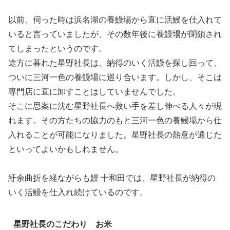
以前、伺った時は浜名湖の養鰻場から直に活鰻を仕入れて
いると言っていましたが、その数年後に養鰻場が閉鎖され
てしまったというのです。
途方に暮れた星野社長は、納得のいく活鰻を探し回って、
ついに三河一色の養鰻場に巡り合います。しかし、そこは
専門店に直に卸すことはしていませんでした。
そこに思案に沈む星野社長へ救い手を差し伸べる人々が現
れます。その方たちの協力のもと三河一色の養鰻場から仕
入れることが可能になりました。星野社長の熱意が通じた
といってよいかもしれません。
紆余曲折を経ながらも鰻 十和田では、星野社長が納得の
いく活鰻を仕入れ続けているのです。
星野社長のこだわり お米