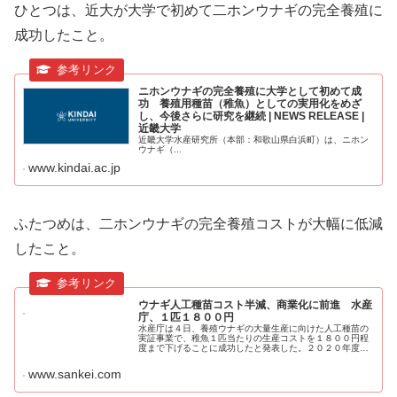
ひとつは、近大が大学で初めて二ホンウナギの完全養殖に
成功したこと。
ニホンウナギの完全養殖に大学として初めて成
功 養殖用種苗（稚魚）としての実用化をめざ
し、今後さらに研究を継続 | NEWS RELEASE |
近畿大学
近畿大学水産研究所（本部：和歌山県白浜町）は、ニホン
ウナギ（...
www.kindai.ac.jp
ふたつめは、二ホンウナギの完全養殖コストが大幅に低減
したこと。
ウナギ人工種苗コスト半減、商業化に前進 水産
庁、１匹１８００円
水産庁は４日、養殖ウナギの大量生産に向けた人工種苗の
実証事業で、稚魚１匹当たりの生産コストを１８００円程
度まで下げることに成功したと発表した。２０２０年度の
３…
www.sankei.com