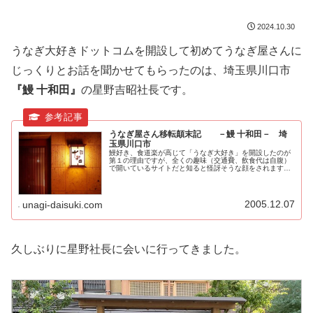
2024.10.30
うなぎ大好きドットコムを開設して初めてうなぎ屋さんに
じっくりとお話を聞かせてもらったのは、埼玉県川口市
『鰻 十和田』
の星野吉昭社長です。
うなぎ屋さん移転顛末記 －鰻 十和田－ 埼
玉県川口市
鰻好き、食道楽が高じて「うなぎ大好き」を開設したのが
第１の理由ですが、全くの趣味（交通費、飲食代は自腹）
で開いているサイトだと知ると怪訝そうな顔をされます。
もうひとつの理由は大層な事を言うようで恥ずかしいので
すが、鰻という日本を代表する食文...
2005.12.07
unagi-daisuki.com
久しぶりに星野社長に会いに行ってきました。