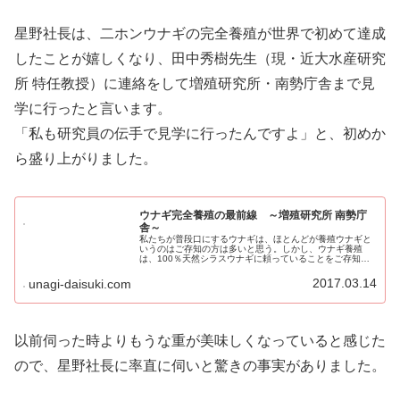
星野社長は、二ホンウナギの完全養殖が世界で初めて達成
したことが嬉しくなり、田中秀樹先生（現・近大水産研究
所 特任教授）に連絡をして増殖研究所・南勢庁舎まで見
学に行ったと言います。
「私も研究員の伝手で見学に行ったんですよ」と、初めか
ら盛り上がりました。
ウナギ完全養殖の最前線 ～増殖研究所 南勢庁
舎～
私たちが普段口にするウナギは、ほとんどが養殖ウナギと
いうのはご存知の方は多いと思う。しかし、ウナギ養殖
は、100％天然シラスウナギに頼っていることをご存知の
方はあまり多くないのではないか？近年は、シラスウナギ
の不漁で活鰻価格が高騰したために...
2017.03.14
unagi-daisuki.com
以前伺った時よりもうな重が美味しくなっていると感じた
ので、星野社長に率直に伺いと驚きの事実がありました。