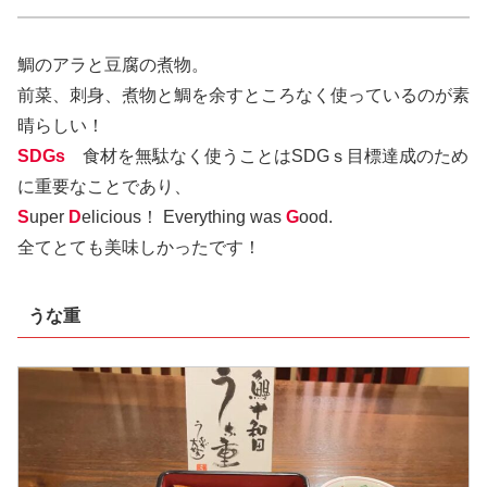
鯛のアラと豆腐の煮物。
前菜、刺身、煮物と鯛を余すところなく使っているのが素
晴らしい！
SDGs
食材を無駄なく使うことはSDGｓ目標達成のため
に重要なことであり、
S
uper
D
elicious！ Everything was
G
ood.
全てとても美味しかったです！
うな重