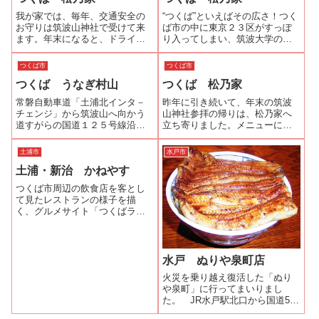
我が家では、毎年、交通安全の
“つくば”といえばその広さ！つく
お守りは筑波山神社で受けて来
ば市の中に東京２３区がすっぽ
ます。年末になると、ドライブ
り入ってしまい、筑波大学の面
がてら筑波山へ行き、帰りに美
積は何と東京ドーム53個分で
味しいもの食べて帰るのが恒例
す。そんなつくばにぴったりの
つくば市
つくば市
です。今年は、久しぶりに筑波
うなぎ屋さんが「松乃家」で
つくば うなぎ村山
つくば 松乃家
大学近くの「松乃家」で鰻とし
す。駐車場は余裕で4，50台が停
ゃれ込みました。妻と一緒に行
められ広さ、店内も広く入口を
常磐自動車道「土浦北インタ－
昨年に引き続いて、年末の筑波
くことが多いので...
入り左手に...
チェンジ」から筑波山へ向かう
山神社参拝の帰りは、松乃家へ
道すがらの国道１２５号線沿い
立ち寄りました。メニューに
に「うなぎ村山」はあります。
は、蒲焼きしか載っていません
2006年7月に新築リニューアルオ
が、白焼きも出来るか？尋ねる
土浦市
水戸市
ープンをしたそうです。暖簾の
と出来るということなのでお願
土浦・新治 かねやす
かかった自動ドアを入って右側
いしました。出された白焼き
が飲食スペース。道路側に6人掛
は、脂ののりの良い鰻でお酒の
つくば市周辺の飲食店を客とし
けのテー...
つまみにはもってこい...
て見たレストランの様子を描
く、グルメサイト「つくばラン
チ食べ歩き」で「かねやす」の
記事を見て以来、いつか行って
みたいお店リストに入っていま
したが、念願かないお邪魔して
水戸 ぬりや泉町店
きました。住所と電話番号は調
火災を乗り越え復活した「ぬり
べることが出来たの...
や泉町」に行ってまいりまし
た。 JR水戸駅北口から国道50
号線を1.8Kmほど進んだ「泉