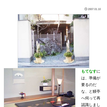
2007.01.10
もてなす
に
は、準備が
要るのだ
な、と鰻亭
へ伺って再
認識しまし