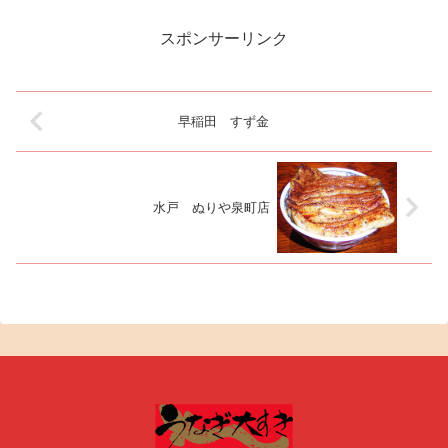
町」 を目指します。京成デパー
トを過ぎればもうすぐです。 ん
っ？ん～っ？以前の建物と瓜二
スポンサーリンク
つ、そっくりでびっくりしまし
た。火事...
早稲田 すず金
水戸 ぬりや泉町店