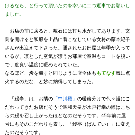
けるなら、と行って頂いたのを幸いに二つ返事でお願いし
ました。
お店の前に戻ると、敷石には打ち水がしてあります。玄
関を開けると和服を上品に着こなしている女将の藤本紀子
さんが出迎えて下さった。通されたお部屋は年季が入って
いるが、凛とした空気が漂うお部屋で室温もコートを脱い
で丁度良い温度に暖められていた。
なるほど、炭を熾すと同じように店全体も
もてなす
気に点
火するのだな、と妙に納得してしまった。
「鰻亭」は、お隣の
「中川楼」
の暖簾分けで代々鰻にこ
だわってきたお店だそうで昭和天皇が水戸行幸の際はこち
らの鰻を召し上がったほどなのだそうです。45年前に屋
号にもそのこだわりを表し、「鰻亭（ばんてい）」に変え
たのだそうです。