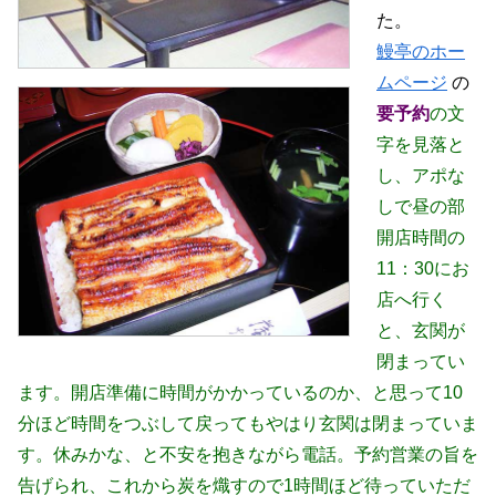
た。
鰻亭のホー
ムページ
の
要予約
の文
字を見落と
し、アポな
しで昼の部
開店時間の
11：30にお
店へ行く
と、玄関が
閉まってい
ます。開店準備に時間がかかっているのか、と思って10
分ほど時間をつぶして戻ってもやはり玄関は閉まっていま
す。休みかな、と不安を抱きながら電話。予約営業の旨を
告げられ、これから炭を熾すので1時間ほど待っていただ