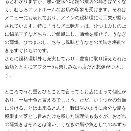
るとわかりますが、悪い意味の老舗の敷居の高さは全くな
く、むしろアットホームなお店の印象を受けます。それは
メニューにも表れており、メインの鰻料理にも工夫が凝ら
されています。特に「うなぎ三昧丼」は、ひつまぶしの上
に錦糸玉子などちらしご飯風にし、蒲焼を載せて、うなぎ
の蒲焼、ひつまぶし、ちらし風味とうなぎの美味さ堪能で
きるすぐれものです。
さらに鰻料理以外も充実しており、豊富に取り揃えられた
酒類とともにアフター5も楽しみなお店だと想像がつきま
す。
ところでうな重とひとことで言ってもお店によって個性が
あり、十店十色と言えるでしょう。ただ、いくつかの分類
に分けることは出来ると思う。野田岩のように余分な脂を
極限まで落とし旨みだけを残した調理法もあるが、おざわ
の蒲焼きはそれとは違い、うなぎの脂や魚としてのみずみ