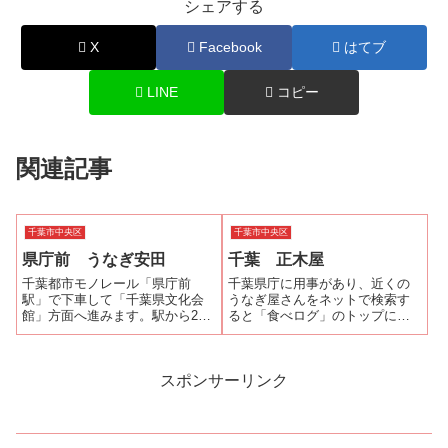
シェアする
X
Facebook
はてブ
LINE
コピー
関連記事
千葉市中央区
千葉市中央区
県庁前 うなぎ安田
千葉 正木屋
千葉都市モノレール「県庁前
千葉県庁に用事があり、近くの
駅」で下車して「千葉県文化会
うなぎ屋さんをネットで検索す
館」方面へ進みます。駅から2階
ると「食べログ」のトップに
通路を歩いていると千葉城（千
「正木屋」がヒットした。千葉
葉市立郷土博物館）の手前に
県庁から「京成千葉中央駅」へ
「割烹 安田」の屋上広告塔が見
行く途中、「Qiball」の向かいの
えます。千葉県文化会館方面の
小路を入ったところにありま
スポンサーリンク
階段、もしくはエレベーターで1
す。石造りの建物に正木屋と書
階に降りて先ほ...
かれた銘木の...