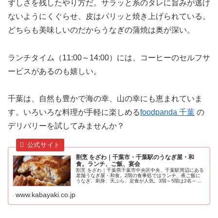
ずしさを残したやり方だ。サラッと系のタレに旨みが逃げ
ないようにくぐらせ、皮はパリッと焼き上げられている。
どちらも美味しいのだからうなぎの蒲焼は奥が深い。
ランチタイム（11:00～14:00）には、コーヒーのセルフサ
ービスがあるのも嬉しい。
千葉は、自然も豊かで海の幸、山の幸にも恵まれていま
す。いろいろな料理が手軽に楽しめる
foodpanda 千葉
の
デリバリーを試してみませんか？
割烹 をざわ｜千葉市・千葉駅のうなぎ屋・和
食。ランチ、ご飯、宴会
割烹 をざわ｜千葉県千葉市中央区中央、千葉駅周辺にある
老舗うなぎ屋・和食。2階の食事処ではランチ、夜ご飯に
うなぎ、刺身、天ぷら、定食が人気。3階～5階は2名～最
大80名様まで対応の個室で宴会や接待、顔合わせ、法事の
食事におすすめです。うなぎ...
www.kabayaki.co.jp