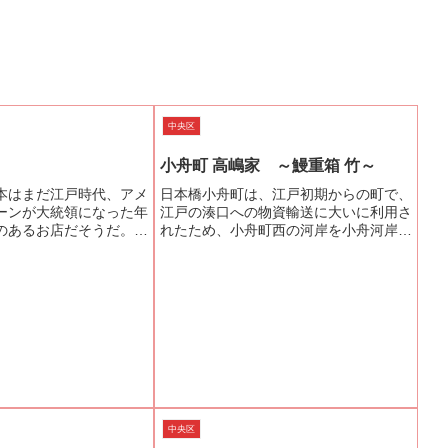
中央区
小舟町 高嶋家 ～鰻重箱 竹～
本はまだ江戸時代、アメ
日本橋小舟町は、江戸初期からの町で、
ーンが大統領になった年
江戸の湊口への物資輸送に大いに利用さ
のあるお店だそうだ。現
れたため、小舟町西の河岸を小舟河岸と
代目。「古いってのは、
か鰹河岸と呼び、かなり重要な役割を果
拠よ。」なんて言う江戸
していたようです。こうして古くから続
が空けば経済や政治の薀
いて来た町でしたが、日本のメガバンク
好きなご...
の一つ、みずほファイネン...
中央区