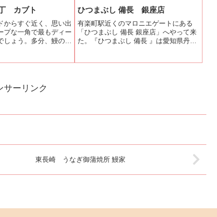
横丁 カブト
ひつまぶし 備長 銀座店
ドからすぐ近く、思い出
有楽町駅近くのマロニエゲートにある
ープな一角で最もディー
「ひつまぶし 備長 銀座店」へやって来
でしょう。多分、鰻の脂
た。『ひつまぶし 備長 』は愛知県丹羽
思われるこの店のシンボ
郡大口町に本店を構えて名古屋市内に2
下で１９３２年生まれの
店、東京は銀座の他に東京ソラマチ、池
備長炭で焼く鰻の串焼き
袋と大阪、博多に店舗展開するひつまぶ
とは違っ...
し、鰻をウリにする飲食...
ンサーリンク
東長崎 うなぎ御蒲焼所 鰻家