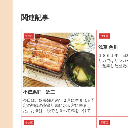
関連記事
中央区
台東区
浅草 色川
１８６１年、日
リカではリンカ
に創業した歴史
在のご主人で６
壊れかけてる証
っ子気質で、手
蓄まで飛び出す話
小伝馬町 近三
今日は、娘夫婦と来年２月に生まれる予
定の初孫の安産祈願に水天宮に来まし
た。お昼は、鰻でも食べて精をつけても
らいましょう！というこで人形町から小
伝馬町へ足を延ばしました。昨日のザッ
中央区
新宿区
クジャパンは、1-0の辛勝でしたね。何