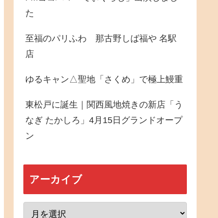
た
至福のパリふわ 那古野しば福や 名駅
店
ゆるキャン△聖地「さくめ」で極上鰻重
東松戸に誕生｜関西風地焼きの新店「う
なぎ たかしろ」4月15日グランドオープ
ン
アーカイブ