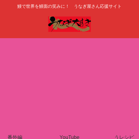
鰻で世界を鰻面の笑みに！ うなぎ屋さん応援サイト
番外編
YouTube
うレシピ