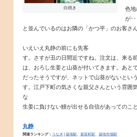
白焼き
色地
が･
と並んでいるのはお隣の「かつ平」のお客さん？
いえいえ丸静の前にも先客
す。さすが丑の日間近ですね。注文は、来る
は、おろし生姜と山葵が付いてきます。あと
だったそうですが、ネットで山葵がないとい
す。江戸下町の気さくな親父さんという雰囲
な
生姜に負けない鰻が出せる自信があってのこ
丸静
関連ランキング：
うなぎ
|
築地駅
、
新富町駅
、
築地市場駅