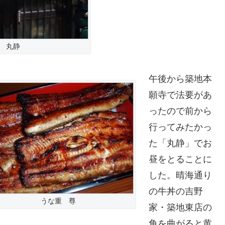
丸静
午後から築地本
願寺で法要があ
ったので前から
行ってみたかっ
た「丸静」でお
昼をとることに
した。晴海通り
の牛丼の吉野
うな重 尊
家・築地東店の
角を曲がると黄