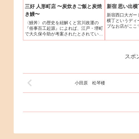
としてもブラジルワールド...
三好 人形町店 〜炭炊きご飯と炭焼
新宿 思い出
き鰻〜
新宿西口大ガー
横丁というディ
〈鰻丼〉の歴史を紐解くと宮川政運の
プなお店がここ
『俗事百工起源』によれば、江戸・堺町
が染み付いたと
で大久保今助が考案されたとされてい
ル的なランプの
る。諸説あるが、私の想像を交えてまと
ご主人が、紀州
めてみたい。大久保今助は、常陸国久慈
は、名だたる名店
郡亀作村（現在の茨城県常陸太田市）の
スポ
百姓の息子として生まれたが、...
小田原 松琴楼