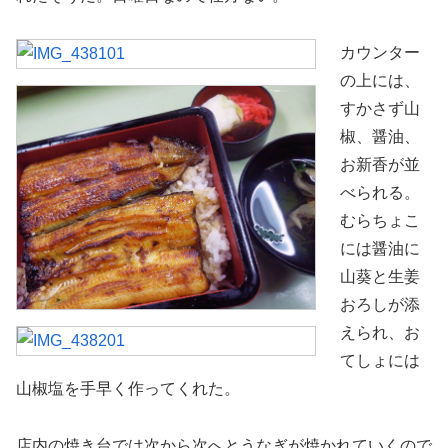
カウンター
の上には、
すかさず山
椒、醤油、
お新香が並
べられる。
むらちょこ
には醤油に
山葵と生姜
おろしが添
えられ、お
てしょには
山椒塩を手早く作ってくれた。
店内の焼き台では次から次へとうなぎが焼かれていくので