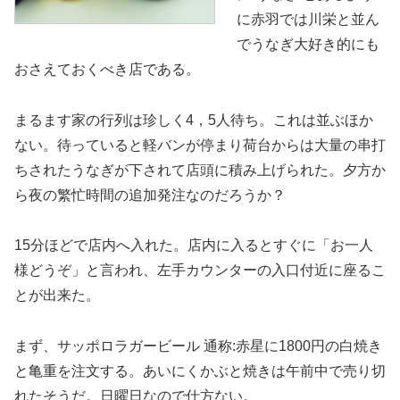
に赤羽では川栄と並ん
でうなぎ大好き的にも
おさえておくべき店である。
まるます家の行列は珍しく4，5人待ち。これは並ぶほか
ない。待っていると軽バンが停まり荷台からは大量の串打
ちされたうなぎが下されて店頭に積み上げられた。夕方か
ら夜の繁忙時間の追加発注なのだろうか？
15分ほどで店内へ入れた。店内に入るとすぐに「お一人
様どうぞ」と言われ、左手カウンターの入口付近に座るこ
とが出来た。
まず、サッポロラガービール 通称:赤星に1800円の白焼き
と亀重を注文する。あいにくかぶと焼きは午前中で売り切
れたそうだ。日曜日なので仕方ない。