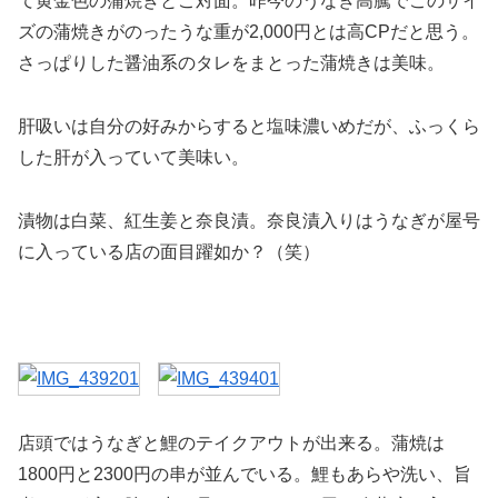
て黄金色の蒲焼きとご対面。昨今のうなぎ高騰でこのサイ
ズの蒲焼きがのったうな重が2,000円とは高CPだと思う。
さっぱりした醤油系のタレをまとった蒲焼きは美味。
肝吸いは自分の好みからすると塩味濃いめだが、ふっくら
した肝が入っていて美味い。
漬物は白菜、紅生姜と奈良漬。奈良漬入りはうなぎが屋号
に入っている店の面目躍如か？（笑）
店頭ではうなぎと鯉のテイクアウトが出来る。蒲焼は
1800円と2300円の串が並んでいる。鯉もあらや洗い、旨