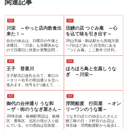
関連記事
北区
北区
川栄 ～やっと店内飲食出
活鰻の店 つぐみ庵 ～心
来た！～
を込て味を引き出す～
自分の休みは、日曜日の午後と
JR山手線・駒込駅から田端方面
水曜日。『川栄』も水曜休みな
へ7分ほど歩いた住宅街にある
ので日曜日に何度か突撃訪問す
『つぐみ庵』ここ数年で評判が
るも「○○組待ちで、ご案内出来
評判を呼び、今や予約のとりに
るかどうかわかりません。」と
くい店である。電話で問い合わ
北区
北区
いわれて、玉砕することが何度
せると予約の仕方も試行錯誤を
王子 登喜川
ほろほろ鳥と生蒸しうな
かあったし、臨時休業を知らず
しているとのことで、現在は毎
に来たこともあった。とにかく
月1日（店休日の場合は2日）の
ぎ ～川栄～
王子駅北口改札を出て、東口ロ
今までは縁がな...
朝9時半から...
ータリー右手の明治通りを北へ
進みます。信号を2つ越えて、フ
ァミリーマートの手前を右へ曲
がります。城北信金が右手に見
北区
北区
えてきたら左手を注意している
御代の台仲通り うな和
浮間船渡 行田屋 ～オン
とうなぎ蒲焼のノボリが見えま
す。そこが登喜川です。玄関に
～ザ・街のうなぎ屋さん～
リーワンのうな重～
は、白地に黒で...
JR埼京線・板橋駅周辺は、板橋
うなぎのぼりのゆぽんたさんと
区、豊島区、北区の境が入り組
鰻三昧の日・２軒目のお店は、
んでいる。その理由は旧加賀藩
埼京線・浮間船渡駅から徒歩10