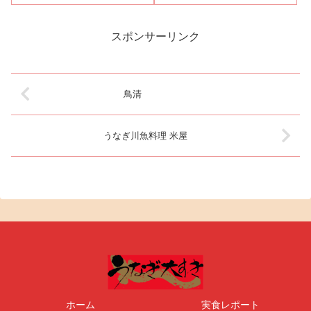
江戸下屋敷跡が区境になったか
分ほどのところにある『行田
ららしい。板橋駅東口は別名・
屋』さん。『行田屋』さんは、
滝野川口というように出口を出
食べログ・うなぎレビュー数
ると北区滝野川になる。東口ロ
No.1をほこるゆぽんたさんが、
スポンサーリンク
ータリーの向こうには新選組隊
ご自身の「うなぎのぼりブロ
長・近藤勇の墓...
グ」で投稿日付が...
鳥清
うなぎ川魚料理 米屋
ホーム
実食レポート