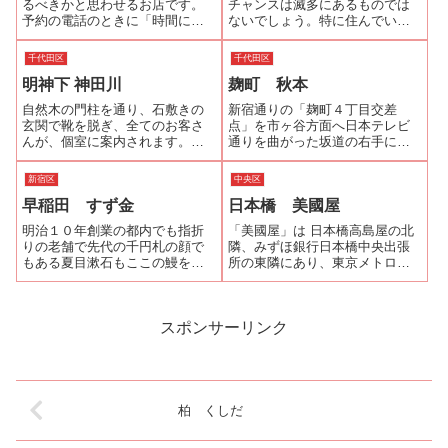
るべきかと思わせるお店です。
チャンスは滅多にあるものでは
予約の電話のときに「時間に遅
ないでしょう。特に住んでいる
れないで下さい。」と念を押さ
近くに開通することは、…。と
れるが、予約時間に合わせてき
いうことでつくばエクスプレス
千代田区
千代田区
ちっとした仕事をしているから
（TX)の開業日の8月24日は、TX
明神下 神田川
麹町 秋本
である。予約時間の数分前に到
に乗って鰻を食べに行こうと計
着すると、テーブルには箸と白
画しており、実行に移しまし
自然木の門柱を通り、石敷きの
新宿通りの「麹町４丁目交差
焼きで使うであろ...
た。ここ「...
玄関で靴を脱ぎ、全てのお客さ
点」を市ヶ谷方面へ日本テレビ
んが、個室に案内されます。建
通りを曲がった坂道の右手にビ
物は古いです。掃除は行き届い
ルの間の木造１軒家がありま
てはいても、壁がはがれかけて
す。そこが「秋本」です。瓢箪
新宿区
中央区
いるところもあったりして、綺
の中に「う」の看板が目印で
早稲田 すず金
日本橋 美國屋
麗とは言い難いのですが、何と
す。玄関の引き戸を開けると右
も風情があります。また、お店
手はレジで左手のテーブル席に
明治１０年創業の都内でも指折
「美國屋」は 日本橋高島屋の北
の皆さんがもてな...
は12時半という時間も...
りの老舗で先代の千円札の顔で
隣、みずほ銀行日本橋中央出張
もある夏目漱石もここの鰻を食
所の東隣にあり、東京メトロ
したそうです。屋号の謂れは、
「日本橋駅」B1、B2出口から徒
初代のご夫妻の金太郎・すヾの
歩1分という便利なところにあり
名前からとか･･･。小上がりの座
ます。メニューは基本的にうな
卓が２卓とテーブルが２卓とキ
重が3種類のみ、店仕舞いが早い
スポンサーリンク
ャパシティが小さいのと、うな
うなぎ屋さんが多い中にあって
重が1200...
も特に早...
柏 くしだ