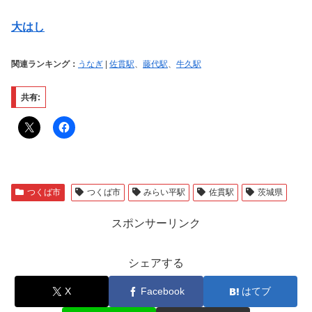
大はし
関連ランキング：
うなぎ
|
佐貫駅
、
藤代駅
、
牛久駅
共有:
つくば市
つくば市
みらい平駅
佐貫駅
茨城県
スポンサーリンク
シェアする
X
Facebook
はてブ