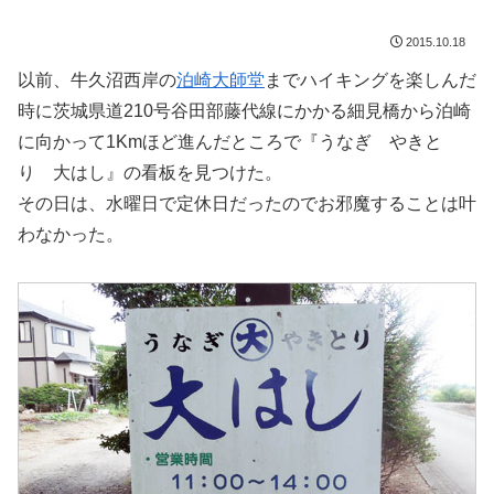
2015.10.18
以前、牛久沼西岸の
泊崎大師堂
までハイキングを楽しんだ
時に茨城県道210号谷田部藤代線にかかる細見橋から泊崎
に向かって1Kmほど進んだところで『うなぎ やきと
り 大はし』の看板を見つけた。
その日は、水曜日で定休日だったのでお邪魔することは叶
わなかった。