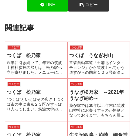
LINE
コピー
関連記事
つくば市
つくば市
つくば 松乃家
つくば うなぎ村山
昨年に引き続いて、年末の筑波
常磐自動車道「土浦北インタ－
山神社参拝の帰りは、松乃家へ
チェンジ」から筑波山へ向かう
立ち寄りました。メニューに
道すがらの国道１２５号線沿い
は、蒲焼きしか載っていません
に「うなぎ村山」はあります。
が、白焼きも出来るか？尋ねる
2006年7月に新築リニューアルオ
つくば市
つくば市
と出来るということなのでお願
ープンをしたそうです。暖簾の
つくば 松乃家
うなぎ松乃家 ～2021年
いしました。出された白焼き
かかった自動ドアを入って右側
は、脂ののりの良い鰻でお酒の
が飲食スペース。道路側に6人掛
うなぎ納め～
“つくば”といえばその広さ！つく
つまみにはもってこい...
けのテー...
ば市の中に東京２３区がすっぽ
我が家では30年以上年末に筑波
り入ってしまい、筑波大学の面
山神社にお参りするのが恒例と
積は何と東京ドーム53個分で
なっております。もちろん帰り
す。そんなつくばにぴったりの
にはつくば近辺のうなぎ屋さん
うなぎ屋さんが「松乃家」で
へ行くのも恒例です（笑）今年
つくば市
つくば市
す。駐車場は余裕で4，50台が停
（2021年）は、筑波大学中央口
められ広さ、店内も広く入口を
つくば 松乃家
牛久沼西岸・泊崎 岬食堂
近くにあるうなぎ松乃家へ伺い