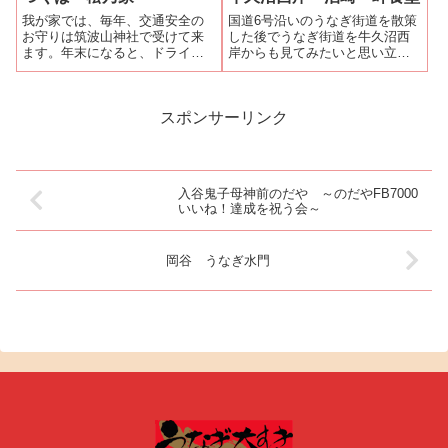
入り左手に...
ました。今日は小学3年生の孫娘
我が家では、毎年、交通安全の
国道6号沿いのうなぎ街道を散策
も一緒で...
お守りは筑波山神社で受けて来
した後でうなぎ街道を牛久沼西
ます。年末になると、ドライブ
岸からも見てみたいと思い立っ
がてら筑波山へ行き、帰りに美
た。牛久沼西岸の泊崎（はっさ
味しいもの食べて帰るのが恒例
き）は牛久沼に迫り出す岬のよ
です。今年は、久しぶりに筑波
うな地形になっている。岬の先
大学近くの「松乃家」で鰻とし
端の弘法大師をまつる泊崎大師
スポンサーリンク
ゃれ込みました。妻と一緒に行
堂の境内からは牛久沼の眺望が
くことが多いので...
素晴らしい。し...
入谷鬼子母神前のだや ～のだやFB7000
いいね！達成を祝う会～
岡谷 うなぎ水門