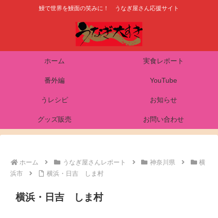
鰻で世界を鰻面の笑みに！ うなぎ屋さん応援サイト
ホーム
実食レポート
番外編
YouTube
うレシピ
お知らせ
グッズ販売
お問い合わせ
ホーム
うなぎ屋さんレポート
神奈川県
横
浜市
横浜・日吉 しま村
横浜・日吉 しま村