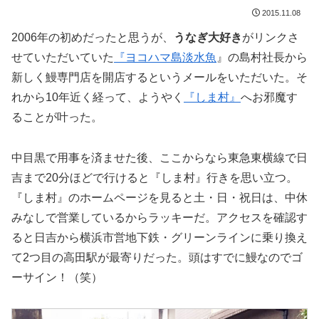
2015.11.08
2006年の初めだったと思うが、
うなぎ大好き
がリンクさ
せていただいていた
『ヨコハマ島淡水魚
』の島村社長から
新しく鰻専門店を開店するというメールをいただいた。そ
れから10年近く経って、ようやく
『しま村』
へお邪魔す
ることが叶った。
中目黒で用事を済ませた後、ここからなら東急東横線で日
吉まで20分ほどで行けると『しま村』行きを思い立つ。
『しま村』のホームページを見ると土・日・祝日は、中休
みなしで営業しているからラッキーだ。アクセスを確認す
ると日吉から横浜市営地下鉄・グリーンラインに乗り換え
て2つ目の高田駅が最寄りだった。頭はすでに鰻なのでゴ
ーサイン！（笑）