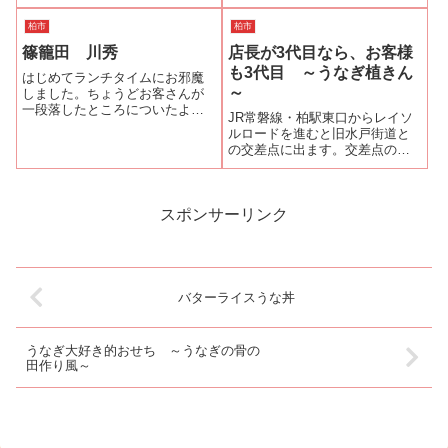
サラダ、小鉢（この日はおで
て行きましたがお客さんはたく
ん）、香物、肝吸が付きます。
さん(^.^) あわてずにゆっくり待
柏市
柏市
蒲焼は、ひとくちサイズに包丁
ちます。それがうなぎ屋さんの
篠籠田 川秀
店長が3代目なら、お客様
が入れてあり、女性には食べや
楽しみのひとつですから…。蒲
すい工夫がされていました。植
焼きと白焼きが両方楽しめるよ
も3代目 ～うなぎ植きん
はじめてランチタイムにお邪魔
きん関連ランキ...
うに鰻重...
～
しました。ちょうどお客さんが
一段落したところについたよう
JR常磐線・柏駅東口からレイソ
です。カウンターもお座敷も空
ルロードを進むと旧水戸街道と
いていましたのでお座敷で頂く
の交差点に出ます。交差点の右
ことにします。ランチタイムに
手には、古くから天王様とよば
は、サラダと茶碗蒸しがサービ
れて街の人々に親しまれてきた
スでつきます。ランチタイムに
柏神社がありその交差点と柏神
しかない「うな丼...
社の間を入ると柏銀座通りと呼
スポンサーリンク
ばれ、多彩なジャンルの飲食店
が軒を連ねてい...
バターライスうな丼
うなぎ大好き的おせち ～うなぎの骨の
田作り風～