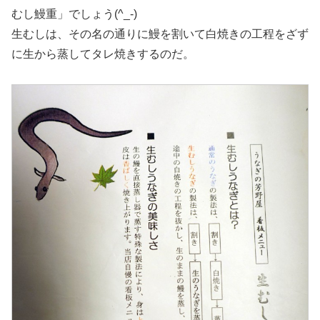
むし鰻重」でしょう(^_-)
生むしは、その名の通りに鰻を割いて白焼きの工程をざず
に生から蒸してタレ焼きするのだ。