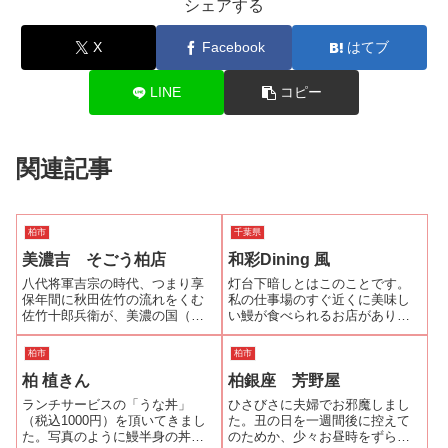
シェアする
X
Facebook
はてブ
LINE
コピー
関連記事
柏市
千葉県
美濃吉 そごう柏店
和彩Dining 風
八代将軍吉宗の時代、つまり享
灯台下暗しとはこのことです。
保年間に秋田佐竹の流れをくむ
私の仕事場のすぐ近くに美味し
佐竹十郎兵衛が、美濃の国（現
い鰻が食べられるお店がありま
在の岐阜県）大垣から京へ移
した！昨日から暑さがぶり返
り、三条大橋のたもと（現在の
し、また鰻が食べたくなりまし
柏市
柏市
縄手通り）の一角に腰掛茶屋を
た。近くで鰻が食べられるお店
柏 植きん
柏銀座 芳野屋
開いたのが「美濃吉」の始まり
がないかと「食べログ」で検索
だそうです。その京都の老舗料
をすると、まだ未訪のお店があ
ランチサービスの「うな丼」
ひさびさに夫婦でお邪魔しまし
亭の千葉県唯一の店...
りました。「和彩D...
（税込1000円）を頂いてきまし
た。丑の日を一週間後に控えて
た。写真のように鰻半身の丼に
のためか、少々お昼時をずらし