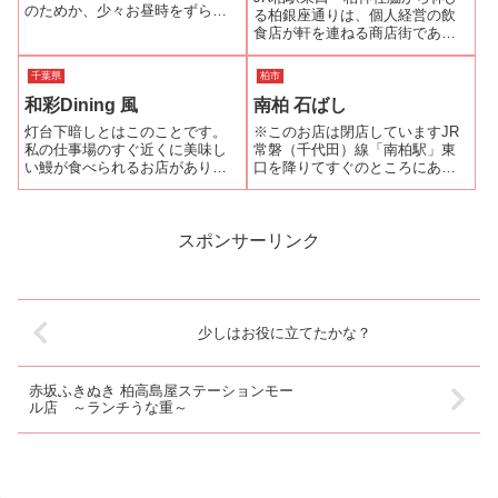
のためか、少々お昼時をずらし
る柏銀座通りは、個人経営の飲
て行きましたがお客さんはたく
食店が軒を連ねる商店街であ
さん(^.^) あわてずにゆっくり待
る。その最も奥に『うなぎ 芳野
ちます。それがうなぎ屋さんの
屋』はある。何度かうなぎ大好
千葉県
柏市
楽しみのひとつですから…。蒲
きドットコムでも紹介している
焼きと白焼きが両方楽しめるよ
和彩Dining 風
南柏 石ばし
が、以前は柏駅前にあった店舗
うに鰻重...
が閉店してしまったことが、こ
灯台下暗しとはこのことです。
※このお店は閉店していますJR
のサイトを開設...
私の仕事場のすぐ近くに美味し
常磐（千代田）線「南柏駅」東
い鰻が食べられるお店がありま
口を降りてすぐのところにあり
した！昨日から暑さがぶり返
ます。１２、３人も入ればいっ
し、また鰻が食べたくなりまし
ぱいになってしまうこじんまり
た。近くで鰻が食べられるお店
とした店内はいかにもうなぎ屋
がないかと「食べログ」で検索
さん色に染まっていて、地元の
スポンサーリンク
をすると、まだ未訪のお店があ
老舗の雰囲気。ご主人による
りました。「和彩D...
と、今年（２００...
少しはお役に立てたかな？
赤坂ふきぬき 柏高島屋ステーションモー
ル店 ～ランチうな重～