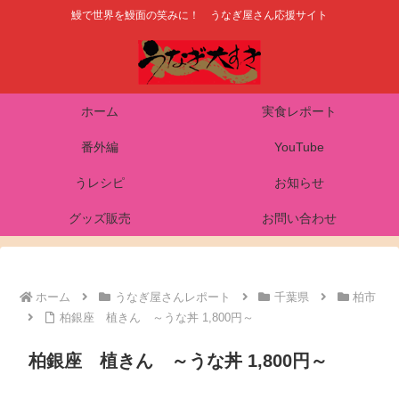
鰻で世界を鰻面の笑みに！ うなぎ屋さん応援サイト
ホーム
実食レポート
番外編
YouTube
うレシピ
お知らせ
グッズ販売
お問い合わせ
ホーム
うなぎ屋さんレポート
千葉県
柏市
柏銀座 植きん ～うな丼 1,800円～
柏銀座 植きん ～うな丼 1,800円～