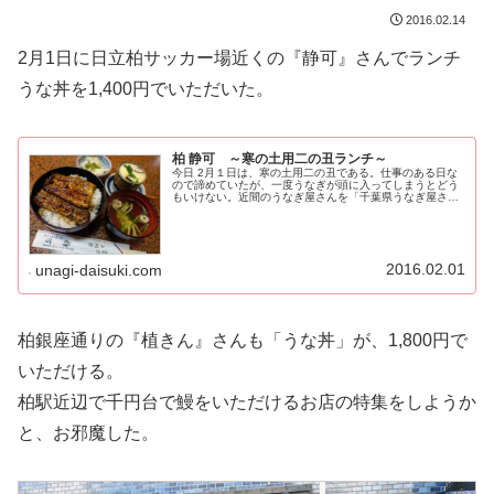
2016.02.14
2月1日に日立柏サッカー場近くの『静可』さんでランチ
うな丼を1,400円でいただいた。
柏 静可 ～寒の土用二の丑ランチ～
今日 2月１日は、寒の土用二の丑である。仕事のある日な
ので諦めていたが、一度うなぎが頭に入ってしまうとどう
もいけない。近間のうなぎ屋さんを「千葉県うなぎ屋さん
リンク」で覗いてみる。すると、日立柏サッカー場近くの
『うなぎ静可』のお品書きでは、...
2016.02.01
unagi-daisuki.com
柏銀座通りの『植きん』さんも「うな丼」が、1,800円で
いただける。
柏駅近辺で千円台で鰻をいただけるお店の特集をしようか
と、お邪魔した。