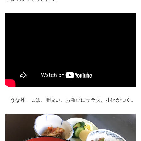
「うな丼」には、肝吸い、お新香にサラダ、小鉢がつく。