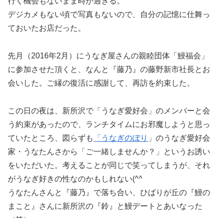
行く機会もないまま時が過ぎる。
デジカメもない頃で写真もないので、自分の記憶に仕舞っ
ておいたお店だった。
先月（2016年2月）にうなぎ屋さんの親睦団体「鰻福会」
に参加させた頂くと、なんと『藤乃』の藤野新市社長とお
会いした。ご縁の復活に感謝して、再訪を約束した。
この日の夜は、新所沢で「うなぎ愛好会」のメンバーと会
う約束があったので、ランチタイムにお邪魔しようと思っ
ていたところ、図らずも
「うなぎのぼり
」のうなぎ愛好会
家・うなたんさから「ご一緒しませんか？」というお誘い
をいただいた。考えることが同じで笑ってしまうが、それ
がうなぎ好きの性なのかもしれない(^^ゞ
うなたんさんと『藤乃』で落ち合い、ひばりが丘の『鰻の
まこと』さんに新所沢の『鈴』と鰻デートとあいなった