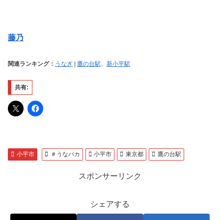
藤乃
関連ランキング：
うなぎ
|
鷹の台駅
、
新小平駅
共有:
小平市
＃うなパカ
小平市
東京都
鷹の台駅
スポンサーリンク
シェアする