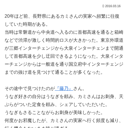
2016.03.16
20年ほど前、長野県にあるカミさんの実家へ頻繁に往復
していた時期がある。
当時は常磐道から中央道へ入るのに首都高速を通ると箱崎
などで渋滞が激しく時間的ロスが大きかった。東京外環道
が三郷インターチェンジから大泉インターチェンまで開通
して首都高速を少し迂回できるようになった。大泉インタ
ーチェンジからは一般道を通り国立府中インターチェンジ
までの抜け道を見つけて通ることが多くなった。
その途中で見つけたのが
『藤乃』
さん。
うなぎ好きの自分はうなぎを頼み、カミさんはお刺身、天
ぷらがついた定食を頼み、シェアしていただいた。
うなぎもさることながらお刺身が美味しかった。
何度かお邪魔したが、カミさんの実家へ行く頻度も減り、