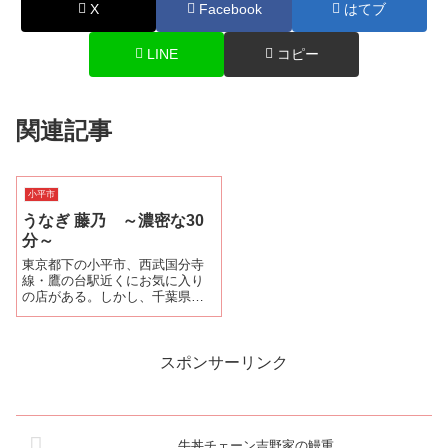
X
Facebook
はてブ
LINE
コピー
関連記事
小平市
うなぎ 藤乃 ～濃密な30
分～
東京都下の小平市、西武国分寺
線・鷹の台駅近くにお気に入り
の店がある。しかし、千葉県在
住のためになかなか行くことが
かなわないのが辛いところ。こ
の日は、中野で19時から用事が
ある。路線検索で鷹の台、中野
スポンサーリンク
を調べると18時07分に鷹の台駅
で国分寺行...
牛丼チェーン吉野家の鰻重