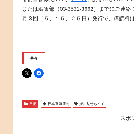
または編集部（03-3531-3662）までにご連
月
３
回
（５、１５、２５日）
発行で、購読料
共有:
日記
日本養殖新聞
鰻に魅せられて
スポ