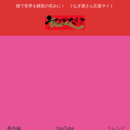
鰻で世界を鰻面の笑みに！ うなぎ屋さん応援サイト
番外編
YouTube
うレシピ