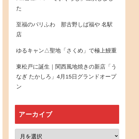
た
至福のパリふわ 那古野しば福や 名駅
店
ゆるキャン△聖地「さくめ」で極上鰻重
東松戸に誕生｜関西風地焼きの新店「う
なぎ たかしろ」4月15日グランドオープ
ン
アーカイブ