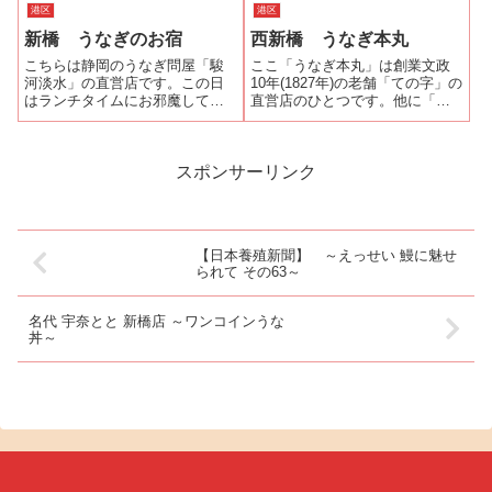
レンガ通りへ入り、マッカーサ
港区
港区
て「うな丼」を頂きました。。
ー道路を渡ると『鳥かど家』の
ランチタイムには、うなぎ１匹
新橋 うなぎのお宿
西新橋 うなぎ本丸
看板が見える。『鳥かど家』
を使用した「う...
は、1912年（大正元年）創業の
こちらは静岡のうなぎ問屋「駿
ここ「うなぎ本丸」は創業文政
鰻料理と...
河淡水」の直営店です。この日
10年(1827年)の老舗「ての字」の
はランチタイムにお邪魔して昼
直営店のひとつです。他に「て
のうな重「梅」(980円)を頂いて
の字大手町店」、虎ノ門にある
きました。店内は黒を基調とし
うな丼専門店「鐵五郎」があり
た落ち着いた内装でランチタイ
ます。最寄り駅は都営地下鉄三
ムの慌しさを忘れさせてくれま
田線「御成門駅」です。日比谷
スポンサーリンク
す。 というよりは夜ゆっくりお
通りの芝郵便局交差点を慈恵医
酒を飲み...
科大学...
【日本養殖新聞】 ～えっせい 鰻に魅せ
られて その63～
名代 宇奈とと 新橋店 ～ワンコインうな
丼～