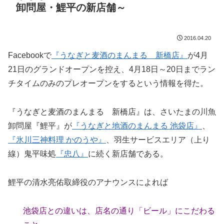
卸問屋・鯉平の新店舗～
2016.04.20
Facebookで
『うなぎと麦酒のまんまる 新橋店』
が4月
21日のグランドオープンを控え、4月18日～20日までラン
チタイムのみのプレオープンをするという情報を得た。
『うなぎと麦酒のまんまる 新橋店』は、さいたまの川魚
卸問屋『鯉平』が
『うなぎと地酒のまんまる 池袋店』
、
『氷川三神料理 かのうや』
、羽生サービスエリア（上り
線）鬼平味処
『忠八』
に続く新店舗である。
鯉平の清水亮佑取締役のアナウンスによれば
池袋店との違いは、店名の通り「ビール」にこだわる