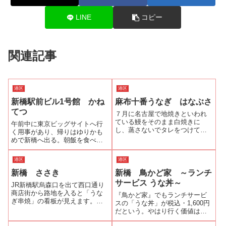
LINE
コピー
関連記事
港区
港区
新橋駅前ビル1号館 かね
麻布十番うなぎ はなぶさ
てつ
７月に名古屋で地焼きといわれ
ている鰻をそのまま白焼きに
午前中に東京ビッグサイトへ行
し、蒸さないでタレをつけて焼
く用事があり、帰りはゆりかも
き上げる蒲焼（名古屋では長焼
めで新橋へ出る。朝飯を食べて
という）を食べてからすっかり
いないので、お腹がペコペコ
地焼きにはまっている。東京近
だ。新橋駅前ビルの地下にうな
港区
港区
郊で地焼きの食べられるうなぎ
ぎ屋が2軒あったのを思い出す。
屋さんを探していた。先月の末
新橋 ささき
新橋 鳥かど家 ～ランチ
『市松』と『かねてつ』であ
に“名古屋 うなぎ...
る。ランチタイムとあってどち
サービス うな丼～
JR新橋駅烏森口を出て西口通り
らもビジネスマンで...
商店街から路地を入ると「うな
『鳥かど家』でもランチサービ
ぎ串焼」の看板が見えます。新
スの「うな丼」が税込・1,600円
橋のオジ様族、ご用達と噂の鰻
だという。やはり行く価値はあ
串焼のみせ「ささき」です。こ
るだろう。新橋駅烏森口から赤
の日はランチタイムにお邪魔し