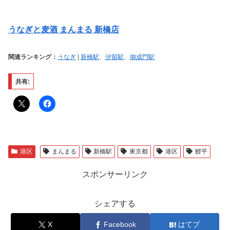
うなぎと麦酒 まんまる 新橋店
関連ランキング：
うなぎ
|
新橋駅
、
汐留駅
、
御成門駅
共有:
港区
まんまる
新橋駅
東京都
港区
鯉平
スポンサーリンク
シェアする
X
Facebook
はてブ