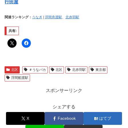
行田屋
関連ランキング：
うなぎ
|
浮間舟渡駅
、
北赤羽駅
共有:
北区
＃うなパカ
北区
北赤羽駅
東京都
浮間船渡駅
スポンサーリンク
シェアする
X
Facebook
はてブ