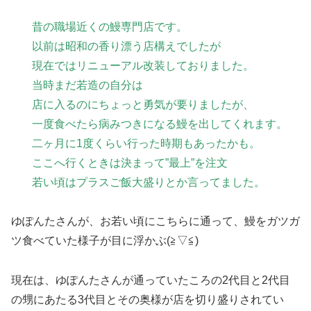
昔の職場近くの鰻専門店です。
以前は昭和の香り漂う店構えでしたが
現在ではリニューアル改装しておりました。
当時まだ若造の自分は
店に入るのにちょっと勇気が要りましたが、
一度食べたら病みつきになる鰻を出してくれます。
二ヶ月に1度くらい行った時期もあったかも。
ここへ行くときは決まって”最上”を注文
若い頃はプラスご飯大盛りとか言ってました。
ゆぽんたさんが、お若い頃にこちらに通って、鰻をガツガ
ツ食べていた様子が目に浮かぶ(≧▽≦)
現在は、ゆぽんたさんが通っていたころの2代目と2代目
の甥にあたる3代目とその奥様が店を切り盛りされてい