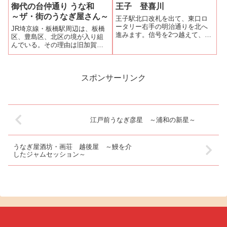
御代の台仲通り うな和
王子 登喜川
かあったし、臨時休業を知らず
に来たこともあった。とにかく
～ザ・街のうなぎ屋さん～
王子駅北口改札を出て、東口ロ
今までは縁がな...
ータリー右手の明治通りを北へ
JR埼京線・板橋駅周辺は、板橋
進みます。信号を2つ越えて、フ
区、豊島区、北区の境が入り組
ァミリーマートの手前を右へ曲
んでいる。その理由は旧加賀藩
がります。城北信金が右手に見
江戸下屋敷跡が区境になったか
えてきたら左手を注意している
ららしい。板橋駅東口は別名・
とうなぎ蒲焼のノボリが見えま
滝野川口というように出口を出
す。そこが登喜川です。玄関に
ると北区滝野川になる。東口ロ
スポンサーリンク
は、白地に黒で...
ータリーの向こうには新選組隊
長・近藤勇の墓...
江戸前うなぎ彦星 ～浦和の新星～
うなぎ屋酒坊・画荘 越後屋 ～鰻を介
したジャムセッション～