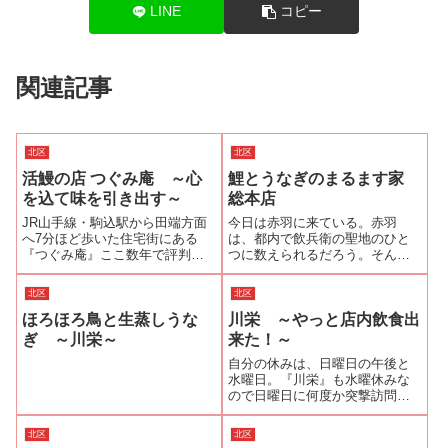
LINE
コピー
関連記事
北区
北区
活鰻の店 つぐみ庵 ～心
鯉とうなぎのまるます家
を込て味を引き出す～
総本店
JR山手線・駒込駅から田端方面
今日は赤羽に来ている。赤羽
へ7分ほど歩いた住宅街にある
は、都内で飲兵衛の聖地のひと
『つぐみ庵』ここ数年で評判が
つに数えられるだろう。そんな
評判を呼び、今や予約のとりに
飲兵衛の街・赤羽のランドマー
くい店である。電話で問い合わ
ク的な店が『鯉とうなぎのまる
北区
北区
せると予約の仕方も試行錯誤を
ます家 総本店』だ。朝9時の開店
ほろほろ鳥と生蒸しうな
川栄 ～やっと店内飲食出
しているとのことで、現在は毎
から朝酒、昼酒、夕餉の酒、〆
月1日（店休日の場合は2日）の
の酒と12時間以上も飲兵衛のた
ぎ ～川栄～
来た！～
朝9時半から...
めに店を開い...
自分の休みは、日曜日の午後と
水曜日。『川栄』も水曜休みな
ので日曜日に何度か突撃訪問す
るも「○○組待ちで、ご案内出来
るかどうかわかりません。」と
北区
北区
いわれて、玉砕することが何度