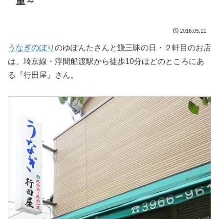
重～
2016.05.11
うなぎのぼり
のゆぽんたさんと鰻三昧の日・２軒目のお店
は、埼京線・浮間船渡駅から徒歩10分ほどのところにあ
る『行田屋』さん。