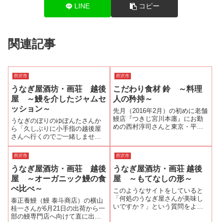
LINE
コピー
関連記事
所沢市
所沢市
うなぎ屋酒坊・画荘 越後
こだわり食材 鈴 ～料理
屋 ～鰻を介したジャムセ
人の矜持～
ッション～
先月（2016年2月）の初めに老舗
鰻店『つきじ宮川本廛』にお勤
うなぎのぼりのゆぽんたさんか
めの西村淳司さんと東京・平井
ら「久しぶりに小手指の越後屋
の『うなぎ魚政』へご一緒した
さんへ行くのでご一緒しません
時に西村さんが嬉しいことに
か？」とお誘いを受けた。埼玉
「来月も鰻を食べに行きません
県はもちろん全国でも人気のう
所沢市
所沢市
か？」と誘ってくれた。もちろ
なぎ屋さんなので、二つ返事で
ん二つ返事で頷く。すると「所
うなぎ屋酒坊・画荘 越後
うなぎ屋酒坊・画荘 越後
お誘いにのった(^^ゞ小手指駅南
沢に尊敬する...
口を出て、駅前ロータリー左側
屋 ～オーガニック鰻の食
屋 ～もてなしの形～
の小手指駅前...
べ比べ～
このようなサイトをしていると
「何処のうなぎ屋さんが美味し
泰正養鰻（鰻 泰斗商店）の横山
いですか？」という質問をよく
桂一さんが6月21日の出荷から一
いただく。しかし、この質問に
部の鰻専門店へ向けて直に出荷