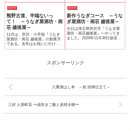
答えるのは非常に難しい。私が
を始めるという。先日、横山さ
美味しいと感じるものが、質問
んが上京した際に『はし本』さ
所沢市
所沢市
をした方が同じように美味しい
んで横山さんが無投薬で鰻愛を
と感じるとは限らないからであ
熊野古道、半端ないっ
新作うなぎコース ～うな
注いで育てた鰻をいただいて感
る。質問した方が...
動したので定期的に食べられる
て！ ～うなぎ屋酒坊・画
ぎ屋酒坊・画荘 越後屋～
のはとても...
荘 越後屋～
今日は埼玉県所沢市『うなぎ屋
酒坊・画荘越後屋』へやってき
11月は、所沢・小手指『うなぎ
ました。2020年11月30日放送の
屋酒坊・画荘 越後屋』の創業月
関西テレビ系「所JAPAN」でセ
である。去年はお祝いに行けな
クシーワイルドと紹介された店
かったので、今年こそは！とい
主・島崎剛さんから新作うなぎ
う訳である。予約の電話をする
コースが出来たというのでお邪
と3年ぶりに熊野古道の天然うな
魔しました。うなぎ出汁かぶの
ぎが入っているというではない
スポンサーリンク
スー...
か！？そこでアイディアがひら
めき、お祝...
八重洲はし本 ～祝 回帰仕立て～
三好 人形町店 〜炭炊きご飯と炭焼き鰻〜