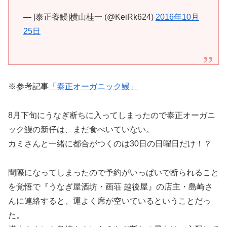
— [泰正養鰻]横山桂一 (@KeiRk624)
2016年10月
25日
※参考記事
「泰正オーガニック鰻」
8月下旬にうなぎ断ちに入ってしまったので泰正オーガニ
ック鰻の新仔は、まだ食べいていない。
カミさんと一緒に都合がつくのは30日の日曜日だけ！？
間際になってしまったので予約がいっぱいで断られること
を覚悟で『うなぎ屋酒坊・画荘 越後屋』の店主・島崎さ
んに連絡すると、運よく席が空いているということだっ
た。