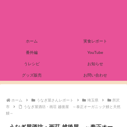
ホーム
実食レポート
番外編
YouTube
うレシピ
お知らせ
グッズ販売
お問い合わせ
ホーム
うなぎ屋さんレポート
埼玉県
所沢
市
うなぎ屋酒坊・画荘 越後屋 ～泰正オーガニック鰻と天然
鰻～