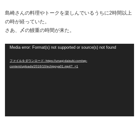
島崎さんの料理やトークを楽しんでいるうちに2時間以上
の時が経っていた。
さあ、〆の鰻重の時間が来た。
動
Media error: Format(s) not supported or source(s) not found
画
ファイルをダウンロード: https://unagi-daisuki.com/wp-
プ
content/uploads/2016/10/echigoya01.mp4?_=1
レ
ー
ヤ
ー