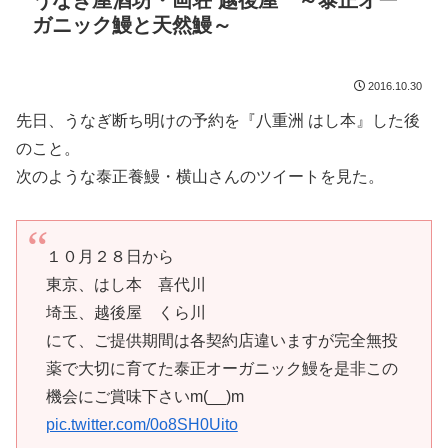
うなぎ屋酒坊・画荘 越後屋 ～泰正オー
ガニック鰻と天然鰻～
2016.10.30
先日、うなぎ断ち明けの予約を『八重洲 はし本』した後
のこと。
次のような泰正養鰻・横山さんのツイートを見た。
１０月２８日から
東京、はし本 喜代川
埼玉、越後屋 くら川
にて、ご提供期間は各契約店違いますが完全無投
薬で大切に育てた泰正オーガニック鰻を是非この
機会にご賞味下さいm(__)m
pic.twitter.com/0o8SH0Uito