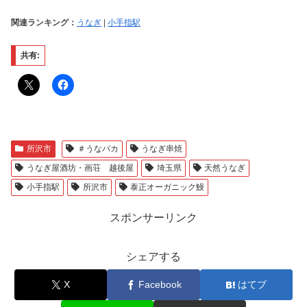
関連ランキング：
うなぎ
|
小手指駅
共有:
所沢市
＃うなパカ
うなぎ串焼
うなぎ屋酒坊・画荘 越後屋
埼玉県
天然うなぎ
小手指駅
所沢市
泰正オーガニック鰻
スポンサーリンク
シェアする
X
Facebook
はてブ