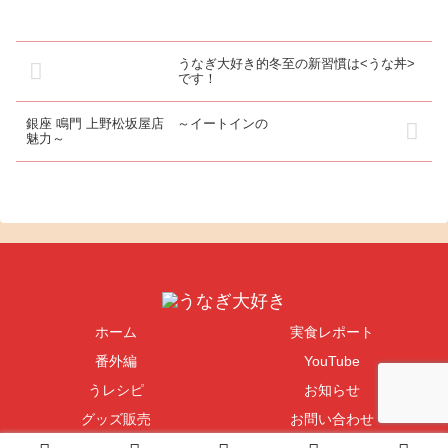
いて人気だそうです。次回はこ
ュームで、大満足なのです。そ
れを注文し...
して、うなぎの串...
うなぎ大好き的冬至の新習慣は<うな丼>
です！
銀座 鳴門 上野松坂屋店 ～イートインの
魅力～
ホーム
実食レポート
番外編
YouTube
うレシピ
お知らせ
グッズ販売
お問い合わせ