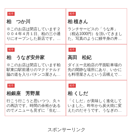
柏市
柏市
柏 つか川
柏 植きん
※このお店は閉店しています２
ランチサービスの「うな丼」
００４年４月１日、柏の三小通
（税込1000円）を頂いてきまし
りにオープンした新店です。茨
た。写真のように鰻半身の丼に
城から移ってきたというご主人
サラダ、小鉢（この日はおで
は、この道一筋２５年だそう
ん）、香物、肝吸が付きます。
柏市
柏市
で、技術はしっかりしていま
蒲焼は、ひとくちサイズに包丁
柏 うなぎ安井家
高田 松紀
す。お客さんに美味しい鰻を食
が入れてあり、女性には食べや
べてもらいたいという熱意が感
すい工夫がされていました。植
※このお店は閉店しています柏
ダイエー北柏店の平面駐車場の
じられます。従って、...
きん関連ランキ...
駅東口駅前通りのマクドナルド
先の閑静な場所にあり、いかに
脇の道を入りパチンコ屋さんを
も料理屋さんという店構えで入
通り過ぎると「うなぎ安井家」
るのに勇気が要りましたが、女
の看板が目に入ります。2007年9
将さんはとても気さくでホッと
柏市
柏市
月10日にオープンした新店で
しました。うな重も気取りがな
柏銀座 芳野屋
柏 くしだ
す。といっても我孫子駅南口の
く、｢美味しゅうございました｣
老舗のつくだ煮屋さんである
というより｢あー、食べた｣とい
行こう行こうと思いつつ、久々
「くしだ」が美味しく進化して
「安井家」が...
う感じです。...
の再訪です。時間の余裕がある
いました。昨年から炭火焼に変
のでメニューも見ずに「生むし
えたのだそうです。うなぎの見
鰻重」を注文しました。注文し
た目も美味しさもグレードアッ
てからメニューを見ると「昼の
プです。この日は奮発して「最
懐石 うなぎ御膳」（2000円）な
上」を頂きました。所謂、中入
るものもメニューに追加されて
れ重です。これ異常ないヴォリ
スポンサーリンク