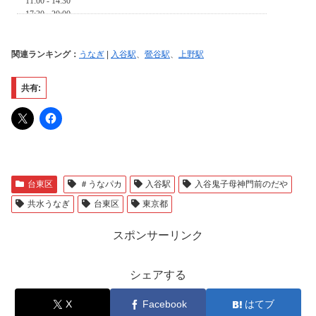
関連ランキング：
うなぎ
|
入谷駅
、
鶯谷駅
、
上野駅
共有:
台東区
＃うなパカ
入谷駅
入谷鬼子母神門前のだや
共水うなぎ
台東区
東京都
スポンサーリンク
シェアする
X
Facebook
はてブ