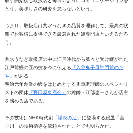
取引開始後も取扱店と毎日のようにコミュニケーションを
とり、美味しさの研究を怠らないという。
つまり、取扱店は共水うなぎの品質を理解して、最高の状
態でお客様に提供できる厳選された鰻専門店といえるだろ
う。
共水うなぎ取扱店の中に江戸時代から脈々と受け継がれた
江戸前鰻の匠の技を今に伝える
『入谷鬼子母神門前のだ
や』
がある。
明治元年創業の鰻をはじめとする川魚調理師のスペシャリ
ストの団体
『野田屋東庖会』
の総帥・江部恵一さんが店主
を務める店である。
その技術はNHK時代劇
「陽炎の辻」
に登場する鰻屋「宮
戸川」の技術指導を依頼されたことでも明らかだ。