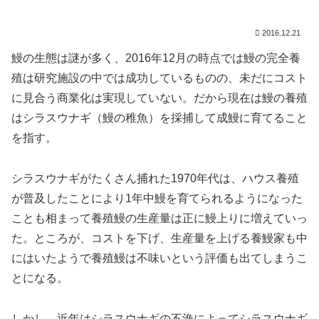
2016.12.21
鰻の生態は謎が多く、2016年12月の時点では鰻の完全養
殖は研究施設の中では成功しているものの、未だにコスト
に見合う商業化は実現していない。だから現在は鰻の養殖
はシラスウナギ（鰻の稚魚）を採捕して成鰻に育てること
を指す。
シラスウナギがたくさん捕れた1970年代は、ハウス養殖
が普及したことにより1年中鰻を育てられるようになった
ことも相まって養殖鰻の生産量は正に鰻上りに増えていっ
た。ところが、コストを下げ、生産量を上げる養鰻家も中
にはいたようで養殖鰻は不味いという評価も出てしまうこ
とになる。
しかし、近年はシラスウナギの不漁によってシラスウナギ