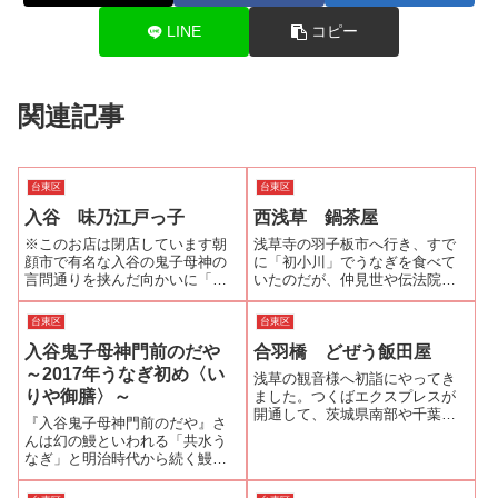
LINE
コピー
関連記事
台東区
台東区
入谷 味乃江戸っ子
西浅草 鍋茶屋
※このお店は閉店しています朝
浅草寺の羽子板市へ行き、すで
顔市で有名な入谷の鬼子母神の
に「初小川」でうなぎを食べて
言問通りを挟んだ向かいに「味
いたのだが、仲見世や伝法院通
乃江戸っ子」はあります。一番
りを歩き回っていたら小腹が空
値段の高い「うな重・松」が
いてきた。国際通りからいつも
台東区
台東区
2100円ととてもリーズナブルな
看板を見ている「鍋茶屋」お店
入谷鬼子母神門前のだや
合羽橋 どぜう飯田屋
価格設定です。しかも備長炭の
の前に行ってみるとまだランチ
炭火焼きなのです。この日は
タイムサービスの時間内です。
～2017年うなぎ初め〈い
浅草の観音様へ初詣にやってき
1350円の「う...
うな丼、鳥丼、三...
りや御膳〉～
ました。つくばエクスプレスが
開通して、茨城県南部や千葉県
『入谷鬼子母神門前のだや』さ
北西部から浅草への交通の便が
んは幻の鰻といわれる「共水う
格段に上がりました。つくばエ
なぎ」と明治時代から続く鰻の
クスプレスの浅草駅は、東武や
名産地・三河一色の「兼光淡水
地下鉄の浅草駅とは少し離れて
魚」の活鰻を使用している。そ