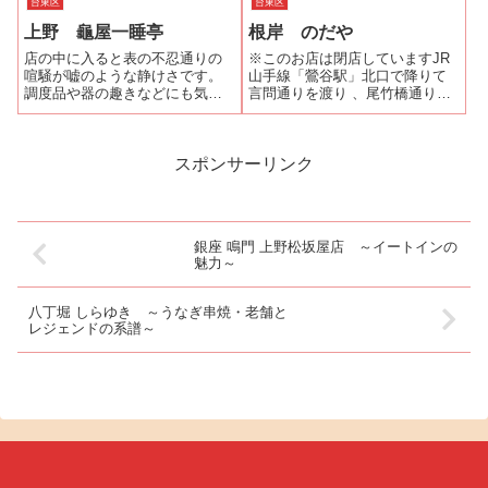
いて浅草国際劇場が浅草ビュー
台東区
台東区
の『入谷鬼子母神門前のだや』
ホテルに変わった...
上野 龜屋一睡亭
根岸 のだや
さんが使用している2大ブランド
の鰻が味わえる復刻新商品〈い
店の中に入ると表の不忍通りの
※このお店は閉店していますJR
りや御膳〉が新...
喧騒が嘘のような静けさです。
山手線「鶯谷駅」北口で降りて
調度品や器の趣きなどにも気が
言問通りを渡り 、尾竹橋通りを
配られ、落ち着いた雰囲気の中
進みます。ほどなく尾久橋通り
で食事が出来ます。ふっくら蒸
と交わる「根岸小前交差点」に
されてはいますが、鰻の香りま
至ります。交差点の左角は、豆
では落とさない丁度良い蒸し加
腐料理の老舗「笹乃雪」の黒い
スポンサーリンク
減。ややかために炊かれたご飯
ビルですが、根岸小学校と「と
はよいお米を使っ...
んかつ・大つ...
銀座 鳴門 上野松坂屋店 ～イートインの
魅力～
八丁堀 しらゆき ～うなぎ串焼・老舗と
レジェンドの系譜～