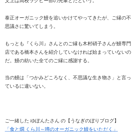
父上は高校ラグビー部の先輩とだという。
泰正オーガニック鰻を追いかけてやってきたが、ご縁の不
思議さに驚いてしまう。
もっとも『くら川』さんとのご縁も木村硝子さんが鰻専門
店である橋本さんを紹介していなければ始まっていないの
だ。鰻の紡いた全てのご縁に感謝する。
当の鰻は「つかみどころなく、不思議な生き物さ」と言っ
ているに違いない。
ご一緒した ゆぽんたさん の【うなぎのぼりブログ】
「食と燗 くら川～噂のオーガニック鰻をいただく」