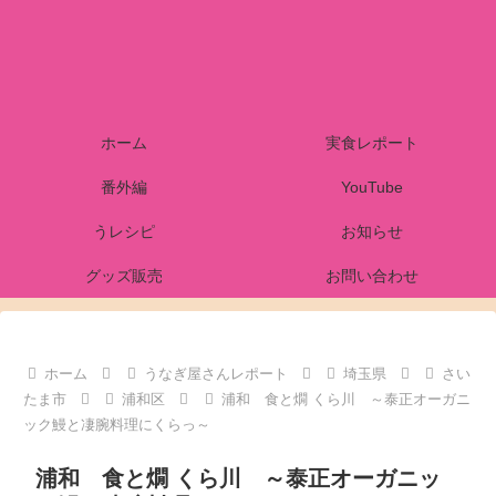
ホーム
実食レポート
番外編
YouTube
うレシピ
お知らせ
グッズ販売
お問い合わせ
ホーム
うなぎ屋さんレポート
埼玉県
さい
たま市
浦和区
浦和 食と燗 くら川 ～泰正オーガニ
ック鰻と凄腕料理にくらっ～
浦和 食と燗 くら川 ～泰正オーガニッ