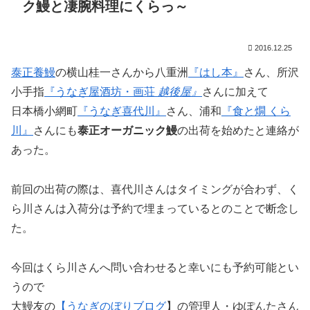
ク鰻と凄腕料理にくらっ～
2016.12.25
泰正養鰻
の横山桂一さんから八重洲
『はし本』
さん、所沢
小手指
『うなぎ屋酒坊・画荘
越後屋』
さんに加えて
日本橋小網町
『うなぎ喜代川』
さん、浦和
『食と燗 くら
川』
さんにも
泰正オーガニック鰻
の出荷を始めたと連絡が
あった。
前回の出荷の際は、喜代川さんはタイミングが合わず、く
ら川さんは入荷分は予約で埋まっているとのことで断念し
た。
今回はくら川さんへ問い合わせると幸いにも予約可能とい
うので
大鰻友の
【うなぎのぼりブログ
】の管理人・ゆぽんたさん