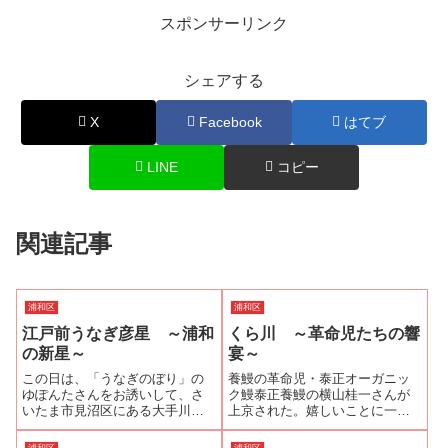
スポンサーリンク
シェアする
X
Facebook
はてブ
LINE
コピー
関連記事
浦和区
浦和区
江戸前うなぎ彦星 ～浦和
くら川 ～革命児たちの響
の新星～
宴～
この日は、「うなぎのぼり」の
養鰻の革命児・泰正オーガニッ
ゆぽんたさんをお誘いして、さ
ク鰻泰正養鰻の横山桂一さんが
いたま市見沼区にある大手川魚
上京された。嬉しいことに一日
問屋である「鯉平」さんを見学
ご一緒してくださるという。今
させていただいた。その際に
から1年半前、横山さんが泰正養