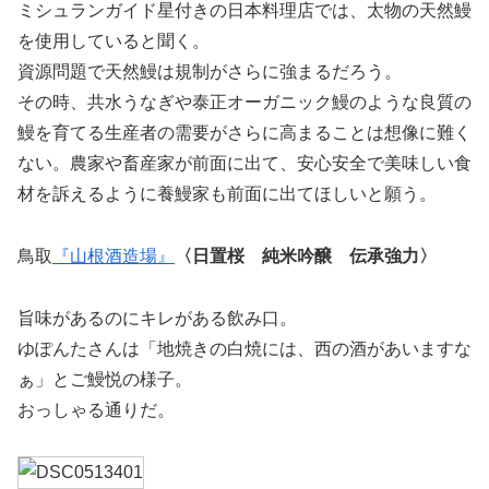
ミシュランガイド星付きの日本料理店では、太物の天然鰻
を使用していると聞く。
資源問題で天然鰻は規制がさらに強まるだろう。
その時、共水うなぎや泰正オーガニック鰻のような良質の
鰻を育てる生産者の需要がさらに高まることは想像に難く
ない。農家や畜産家が前面に出て、安心安全で美味しい食
材を訴えるように養鰻家も前面に出てほしいと願う。
鳥取
『山根酒造場』
〈日置桜 純米吟醸 伝承強力〉
旨味があるのにキレがある飲み口。
ゆぽんたさんは「地焼きの白焼には、西の酒があいますな
ぁ」とご鰻悦の様子。
おっしゃる通りだ。