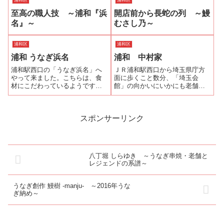
浦和区
浦和区
『江戸前うなぎ彦星』の店主・
鰻の様子をTwitterで発信し始め
至高の職人技 ～浦和『浜
開店前から長蛇の列 ～鰻
中嶋勇志さんのお話が出た。中
た時に「ここまで公開していい
嶋さんは、以前の仕事で鯉平さ
の？」と思いながらリツイート
名』～
むさし乃～
んへ出入りしていた...
した。...
浦和区
浦和区
浦和 うなぎ浜名
浦和 中村家
浦和駅西口の「うなぎ浜名」へ
ＪＲ浦和駅西口から埼玉県庁方
やって来ました。こちらは、食
面に歩くこと数分、「埼玉会
材にこだわっているようです。
館」の向かいにいかにも老舗と
鰻は、大井川共水うなぎ。米
いう風格のお店に”蒲焼” と染め
は、新潟産コシヒカリ。地どり
抜かれた暖簾がかかっていま
は、徳島・阿波尾鶏。うな重の
す。こちらが「中村家」です。
中（税別 3800円）と肝焼き（税
雪が雨に変わった夕刻の開店時
スポンサーリンク
別 580円）にKIRIN一番搾り 中
間を少しだけ過ぎた頃、暖簾を
瓶...
くぐると先客はい...
八丁堀 しらゆき ～うなぎ串焼・老舗と
レジェンドの系譜～
うなぎ創作 鰻樹 -manju- ～2016年うな
ぎ納め～