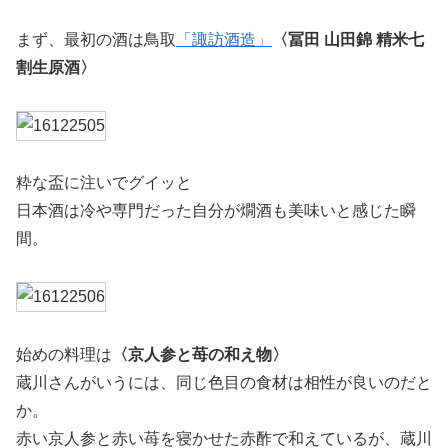
まず、最初の酒は鳥取
「諏訪酒造」
〈冨田 山田錦 精米七
割生原酒〉
粋な盃に注いでグイッと
日本酒は冷や専門だった自分が燗酒も美味いと感じた瞬
間。
始めの料理は
〈京人参と苺の和え物〉
蔵川さんがいうには、同じ色目の食材は相性が良いのだと
か。
赤い京人参と赤い苺を寝かせた赤酢で和えているが、蔵川