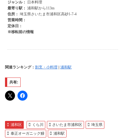
関連ランキング：
割烹・小料理
|
浦和駅
共有:
浦和区
くら川
さいたま市浦和区
埼玉県
泰正オーガニック鰻
浦和駅