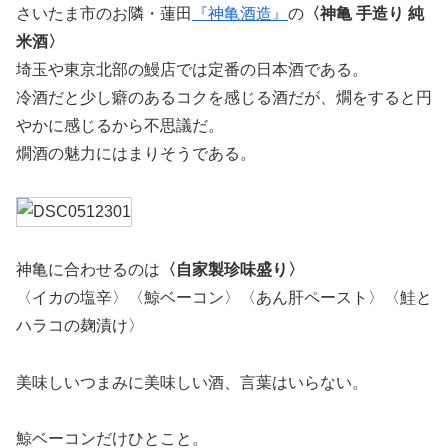
さいたま市のお隣・蓮田
『神亀酒造』
の
〈神亀 手造り 純
米酒〉
埼玉や東京北部の鰻店では定番の日本酒である。
冷酒だと少し癖のあるコクを感じる酒だが、燗をすると円
やかに感じるから不思議だ。
燗酒の魅力にはまりそうである。
神亀に合わせるのは
〈自家製珍味盛り〉
〈イカの塩辛〉〈鯨ベーコン〉〈あん肝ペースト〉〈鮭と
ハラコの麹漬け〉
美味しいつまみに美味しい酒、言葉はいらない。
鯨ベーコンだけひとこと。