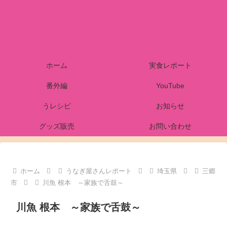
ホーム
実食レポート
番外編
YouTube
うレシピ
お知らせ
グッズ販売
お問い合わせ
ホーム
うなぎ屋さんレポート
埼玉県
三郷
市
川魚 根本 ～家族で舌鼓～
川魚 根本 ～家族で舌鼓～