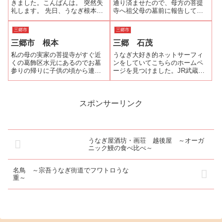
きました。こんばんは。 突然失
通り済ませたので、母方の菩提
礼します。 先日、うなぎ根本が
寺へ祖父母の墓前に報告してき
閉店したらしく…(泣)私たち家族
た。母が元気なころは、祖父母
が納得いくうな重を探していま
の墓参の帰りには、必ず昼食を
三郷市
三郷市
す。埼玉在住なのですが、根本
とった根本で母を偲びながら鰻
三郷市 根本
三郷 石茂
の味に近いお店を紹介していた
を食べた。「ここの鰻はこって
だけませんでしょうか？ 根本
りして美味しいねぇ」母が近く
私の母の実家の菩提寺がすぐ近
うなぎ大好き的ネットサーフィ
のうな...
で言っている声が...
くの葛飾区水元にあるのでお墓
ンをしていてこちらのホームペ
参りの帰りに子供の頃から連れ
ージを見つけました。JR武蔵野
てきてもらっていました。です
線「三郷駅南口」から南口大通
からある意味、根本は、私のデ
り徒歩3分のところにあります。
フォルトのうなぎ屋さんのひと
お店の裏には駐車スペースもあ
つといえるのです。１年以上後
ります。こちらはいわゆる割烹
スポンサーリンク
無沙汰で久々の再訪です。その
料理店でうなぎ専門店ではない
間、「うなぎ大好...
のですが、鰻...
うなぎ屋酒坊・画荘 越後屋 ～オーガ
ニック鰻の食べ比べ～
名鳥 ～宗吾うなぎ街道でフワトロうな
重～