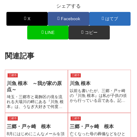
シェアする
X
Facebook
はてブ
LINE
コピー
関連記事
三郷市
三郷市
川魚 根本 ～我が家の原
川魚 根本
点～
以前も書いたが、三郷・戸ヶ崎
の『川魚 根本』は私が子供の頃
埼玉・三郷市と葛飾区の境を流
から行っている店である。記憶
れる大場川の畔にある『川魚 根
にあるのは幼稚園の頃だから、
本』は、うなぎ大好きで何度も
かれこれ50年近く行っているこ
紹介しているように自分が子供
とになる。母方の実家の菩提寺
時分から半世紀通っているうな
三郷市
三郷市
が葛飾・水元にあり、母方の祖
ぎ屋。川向こうの葛飾・水元の
母の実家の菩提寺が八潮・古新
三郷・戸ヶ崎 根本
三郷・戸ヶ崎 根本
お寺が母方の菩提寺という縁で
田にある。行...
ある。母に連れられて来ていた
8月にはじめにこんなメールを頂
亡くなった母の葬儀などをひと
が、自分が子供...