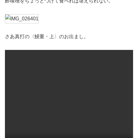
酢味噌をちょっとつけて食べれば堪えられない。
さあ真打の〈鰻重・上〉のお出まし。