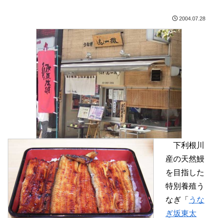
2004.07.28
下利根川
産の天然鰻
を目指した
特別養殖う
なぎ「
うな
ぎ坂東太