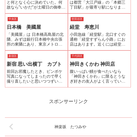
と何となく心に決めていた。何
は都営「大江戸線」の「本郷三
故なら"いかだ"が土曜日の御奉仕
丁目駅」が最寄り駅になりま
として頂けるからです。いかだ
す。地上へ出て本郷通り(国道17
とは1尾のうなぎを２つに切らず
号線)を御茶ノ水方面へ進み、最
中央区
世田谷区
に焼き、何尾か並べると筏のよ
初の信号機のある交差点（角が
日本橋 美國屋
経堂 寿恵川
うに見えることからその名がつ
りそな銀行本郷支店と「そば処
いたといいます。そのヴォリュ
巴屋」）を左折して2つ目の信号
「美國屋」は 日本橋高島屋の北
小田急線「経堂駅」北口すぐの
ーム満点の...
（1つ目...
隣、みずほ銀行日本橋中央出張
通称「経堂すずらん小路」にお
所の東隣にあり、東京メトロ
店はあります。近くには経堂の
「日本橋駅」B1、B2出口から徒
寿司店の代表格である昭和２年
歩1分という便利なところにあり
創業の「美登利寿司」の４代目
新宿区
千代田区
ます。メニューは基本的にうな
ご主人の弟さんが営む「経堂美
新宿 思い出横丁 カブト
神田きくかわ 神田店
重が3種類のみ、店仕舞いが早い
登利寿司 寿矢」や古民家風の座
うなぎ屋さんが多い中にあって
敷で頂く北海道産石臼引きの粉
前回お邪魔したとき、ピンボケ
腹いっぱい鰻が食べたいなら
も特に早...
を使用した手打...
写真になってしまったので早く
「神田きくかわ」に限るとうな
撮り直したいと思いつつずいぶ
ぎ好きの友人がよく言っていま
ん日にちが経ってしまった。や
した。しかもランチタイムとデ
っと念願が叶いお邪魔すること
ィナータイムの間の中休みが無
が出来たので写真を更新しま
いので半端な時間でもうなぎが
す。えりと蒲焼は塩焼きでも美
食べられるとのことでした。と
スポンサーリンク
味しいのでお試しあれ。 カブト
いうわけで他のお店が中休みに
関連ランキング：...
入っている15時ご...
神楽坂 たつみや