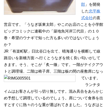
郎
」を開発
した
忠平株
式会社
の直
営店です。「うなぎ坂東太郎」やこのお店のことを小学館
ビッグコミックに連載中の「築地魚河岸三代目」の１０
巻・希望のウナギで知った方も多いのではないでしょう
か？
JR「有楽町駅」日比谷口を出て、晴海通りを横断して線
路沿いを新橋方面 へ行くとうなぎを焼く良い匂いがして
きます。そう、そこが「炙一徹」です。一階がテイクアウ
トと調理場、二階は椅子席、三階は板の間の座敷席になっ
ています。
ランチタ
イムはお客さんが引っ切り無しです。混み具合をあらかじ
め予想して調理しているのでしょう。席について食券を出
すとすぐに熱々のうな重が運ばれてきました。うなぎはと