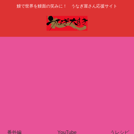
鰻で世界を鰻面の笑みに！ うなぎ屋さん応援サイト
番外編
YouTube
うレシピ