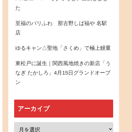
た
至福のパリふわ 那古野しば福や 名駅
店
ゆるキャン△聖地「さくめ」で極上鰻重
東松戸に誕生｜関西風地焼きの新店「う
なぎ たかしろ」4月15日グランドオープ
ン
アーカイブ