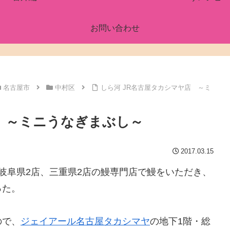
お問い合わせ
名古屋市
中村区
しら河 JR名古屋タカシマヤ店 ～ミ
店 ～ミニうなぎまぶし～
2017.03.15
岐阜県2店、三重県2店の鰻専門店で鰻をいただき、
った。
ので、
ジェイアール名古屋タカシマヤ
の地下1階・総