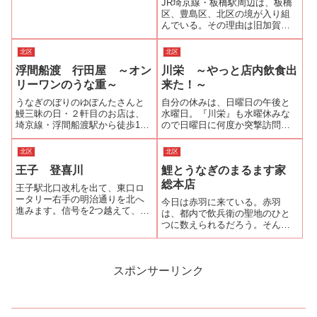
JR埼京線・板橋駅周辺は、板橋
区、豊島区、北区の境が入り組
んでいる。その理由は旧加賀藩
江戸下屋敷跡が区境になったか
ららしい。板橋駅東口は別名・
北区
北区
滝野川口というように出口を出
浮間船渡 行田屋 ～オン
川栄 ～やっと店内飲食出
ると北区滝野川になる。東口ロ
ータリーの向こうには新選組隊
リーワンのうな重～
来た！～
長・近藤勇の墓...
うなぎのぼりのゆぽんたさんと
自分の休みは、日曜日の午後と
鰻三昧の日・２軒目のお店は、
水曜日。『川栄』も水曜休みな
埼京線・浮間船渡駅から徒歩10
ので日曜日に何度か突撃訪問す
分ほどのところにある『行田
るも「○○組待ちで、ご案内出来
屋』さん。『行田屋』さんは、
るかどうかわかりません。」と
北区
北区
食べログ・うなぎレビュー数
いわれて、玉砕することが何度
王子 登喜川
鯉とうなぎのまるます家
No.1をほこるゆぽんたさんが、
かあったし、臨時休業を知らず
ご自身の「うなぎのぼりブロ
に来たこともあった。とにかく
総本店
王子駅北口改札を出て、東口ロ
グ」で投稿日付が...
今までは縁がな...
ータリー右手の明治通りを北へ
今日は赤羽に来ている。赤羽
進みます。信号を2つ越えて、フ
は、都内で飲兵衛の聖地のひと
ァミリーマートの手前を右へ曲
つに数えられるだろう。そんな
がります。城北信金が右手に見
飲兵衛の街・赤羽のランドマー
えてきたら左手を注意している
ク的な店が『鯉とうなぎのまる
とうなぎ蒲焼のノボリが見えま
ます家 総本店』だ。朝9時の開店
す。そこが登喜川です。玄関に
から朝酒、昼酒、夕餉の酒、〆
スポンサーリンク
は、白地に黒で...
の酒と12時間以上も飲兵衛のた
めに店を開い...