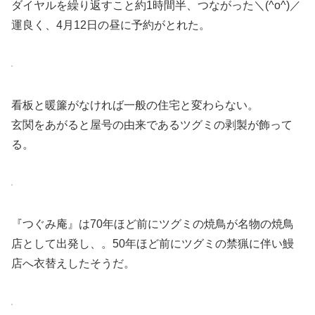
ダイヤルを繰り返すこと約1時間半、つながった＼(^o^)／
運良く、4月12日の昼に予約がとれた。
看板と暖簾がなければ一般の住宅と変わらない。
玄関をあがると屋号の由来であるツグミの剥製が飾って
る。
『つぐみ庵』は70年ほど前にツグミの焼鳥が名物の焼鳥
店として出発し、。50年ほど前にツグミの禁猟に伴い鰻
店へ衣替えしたそうだ。