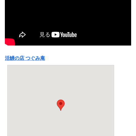
活鰻の店 つぐみ庵