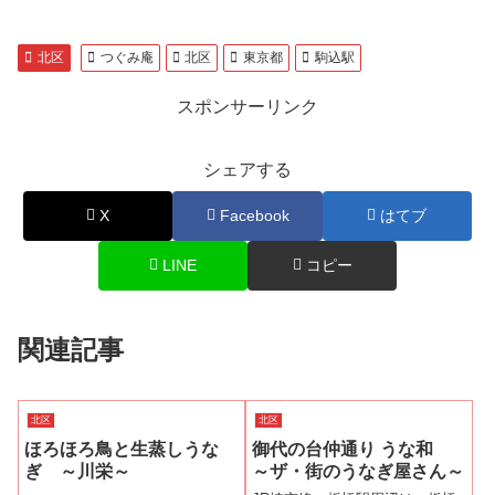
北区
つぐみ庵
北区
東京都
駒込駅
スポンサーリンク
シェアする
X
Facebook
はてブ
LINE
コピー
関連記事
北区
北区
ほろほろ鳥と生蒸しうな
御代の台仲通り うな和
ぎ ～川栄～
～ザ・街のうなぎ屋さん～