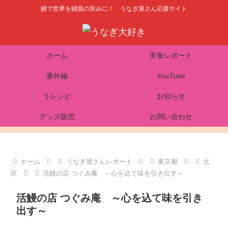
鰻で世界を鰻面の笑みに！ うなぎ屋さん応援サイト
ホーム
実食レポート
番外編
YouTube
うレシピ
お知らせ
グッズ販売
お問い合わせ
ホーム
うなぎ屋さんレポート
東京都
北
区
活鰻の店 つぐみ庵 ～心を込て味を引き出す～
活鰻の店 つぐみ庵 ～心を込て味を引き
出す～