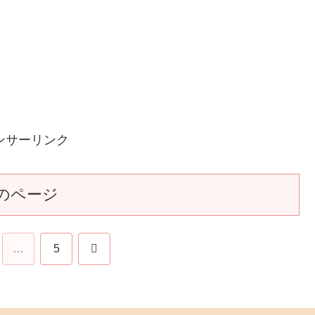
ンサーリンク
のページ
次
…
5
へ