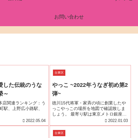
お問い合わせ
台東区
愛した伝統のうな
やっこ ~2022年うなぎ初め第2
榮～
弾~
 本店関連ランキング：う
徳川15代将軍・家斉の頃に創業したや
御徒町駅、上野広小路駅、
っこやっこの場所を地図で確認致しま
しょう。 最寄り駅は東京メトロ銀座
線・田原町駅で徒歩3分 つくばエクス
2022.05.04
2022.01.03
プレス・浅草駅からも徒歩4分ほど着き
ます 東武、東京メトロ、都営地下鉄・
台東区
浅草駅から 雷門通りを歩いて...