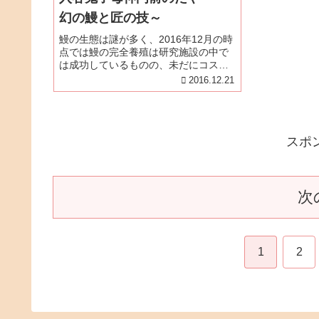
幻の鰻と匠の技～
鰻の生態は謎が多く、2016年12月の時
点では鰻の完全養殖は研究施設の中で
は成功しているものの、未だにコスト
に見合う商業化は実現していない。だ
2016.12.21
から現在は鰻の養殖はシラスウナギ
（鰻の稚魚）を採捕して成鰻に育てる
ことを指す。シラスウナギがたくさ...
スポ
次
1
2