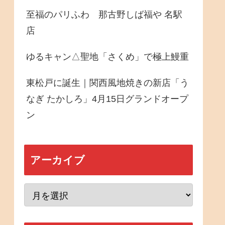
至福のパリふわ 那古野しば福や 名駅
店
ゆるキャン△聖地「さくめ」で極上鰻重
東松戸に誕生｜関西風地焼きの新店「う
なぎ たかしろ」4月15日グランドオープ
ン
アーカイブ