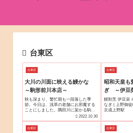
台東区
台東区
台東区
大川の川面に映える鰻かな
昭和天皇も
～駒形前川本店～
ぎ ～伊豆
秋も深まり、繁忙期も一段落した季
鰻割烹 伊豆栄
節。今日は、浅草の老舗にお邪魔する
なぎ | 上野
ことにしました。隅田川に架かる駒形
京成上野駅
橋のすぐ近くにある『駒形前川本店』
2022.10.30
です。『駒形前川』の創業は、文化・
文政期といいますから1804年～1830年
台東区
台東区
頃。時の将軍は11代・徳川家斉...