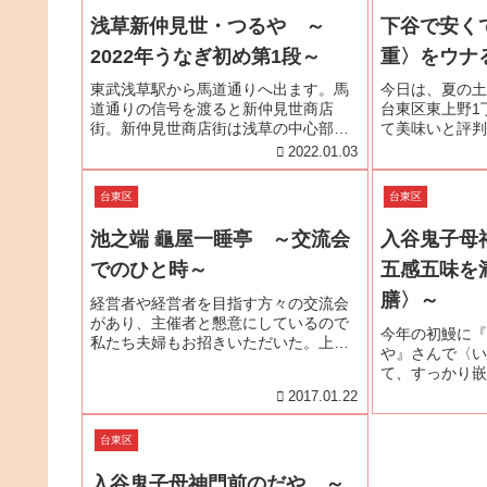
浅草新仲見世・つるや ～
下谷で安く
2022年うなぎ初め第1段～
重〉をウナる
東武浅草駅から馬道通りへ出ます。馬
今日は、夏の土
道通りの信号を渡ると新仲見世商店
台東区東上野1
街。新仲見世商店街は浅草の中心部を
て美味いと評判
東西に結ぶ全長380メートルのアーケー
へお邪魔しまし
2022.01.03
ド商店街で さまざまなジャンルのお店
線・仲御徒町駅
が軒を連ねています。新仲見世商店街
りを北へ進みま
台東区
台東区
へ入るとすぐ右側につるやの看板が...
ー上野の手前を右
池之端 龜屋一睡亭 ～交流会
入谷鬼子母
でのひと時～
五感五味を
膳〉～
経営者や経営者を目指す方々の交流会
があり、主催者と懇意にしているので
今年の初鰻に『
私たち夫婦もお招きいただいた。上
や』さんで〈い
野・不忍池の畔にある『龜屋一睡亭』
て、すっかり嵌
さんが会場。『龜屋一睡亭』さんは、
嵌ってしまった
2017.01.22
江戸時代から続く最中の皮を造る和菓
て、考えてみる
子屋さんから1950年に料理店に転業
のを食べると美
し...
台東区
は、どのように
い...
入谷鬼子母神門前のだや ～