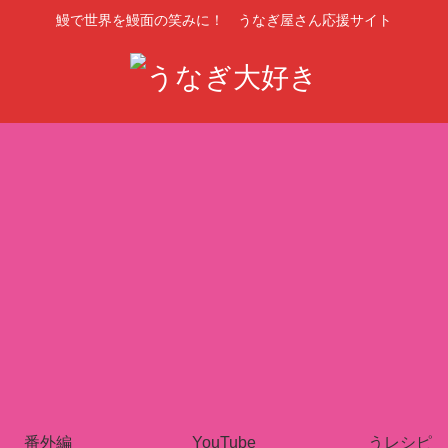
鰻で世界を鰻面の笑みに！ うなぎ屋さん応援サイト
番外編
YouTube
うレシピ