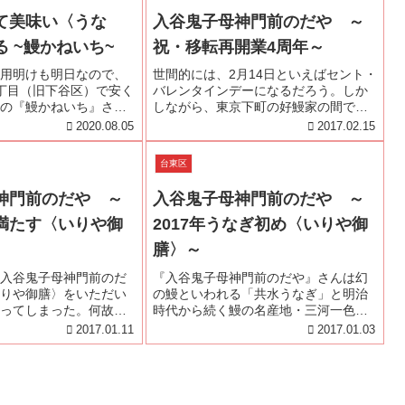
て美味い〈うな
入谷鬼子母神門前のだや ～
 ~鰻かねいち~
祝・移転再開業4周年～
用明けも明日なので、
世間的には、2月14日といえばセント・
丁目（旧下谷区）で安く
バレンタインデーになるだろう。しか
の『鰻かねいち』さん
しながら、東京下町の好鰻家の間では
た。東京メトロ日比谷
『入谷鬼子母神門前のだや』の移転再
2020.08.05
2017.02.15
3番出口を出て、昭和通
開業記念日なのだ。以前「下谷の3つの
す。ホテルライフツリ
うなぎ屋さんの話」でも記したが、
台東区
折します。Law...
『のだや』は台東区根岸にあった。...
神門前のだや ～
入谷鬼子母神門前のだや ～
満たす〈いりや御
2017年うなぎ初め〈いりや御
膳〉～
入谷鬼子母神門前のだ
『入谷鬼子母神門前のだや』さんは幻
りや御膳〉をいただい
の鰻といわれる「共水うなぎ」と明治
ってしまった。何故、
時代から続く鰻の名産地・三河一色の
のかを自分なりに調べ
「兼光淡水魚」の活鰻を使用してい
2017.01.11
2017.01.03
。私たちは、好きなも
る。その『入谷鬼子母神門前のだや』
味しいと感じる。 で
さんが使用している2大ブランドの鰻が
食物の味を感じ取って
味わえる復刻新商品〈いりや御膳〉が
新...