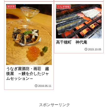
所沢市
うなぎ情報
高千穂町 神代庵
2015.10.05
うなぎ屋酒坊・画荘 越
後屋 ～鰻を介したジャ
ムセッション～
2016.05.11
スポンサーリンク