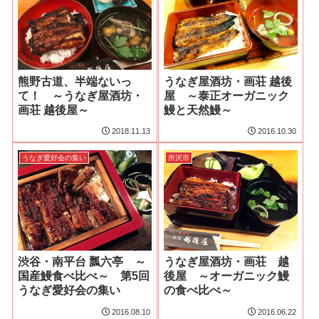
熊野古道、半端ないっ
うなぎ屋酒坊・画荘 越後
て！ ～うなぎ屋酒坊・
屋 ～泰正オーガニック
画荘 越後屋～
鰻と天然鰻～
2018.11.13
2016.10.30
うなぎ愛好会の集い
所沢市
渋谷・南平台 瓢六亭 ～
うなぎ屋酒坊・画荘 越
国産鰻食べ比べ～ 第5回
後屋 ～オーガニック鰻
うなぎ愛好会の集い
の食べ比べ～
2016.08.10
2016.06.22