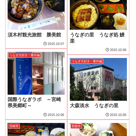
須木村観光旅館 勝美館
うなぎの里 うなぎ処 鰻
楽
2015.10.07
2015.10.06
うなぎ大好き・番外編
うなぎ大好き・番外編
国際うなぎラボ ～宮崎
県美郷町～
大森淡水 うなぎの里
2015.10.06
2015.10.06
宮崎市
西都市