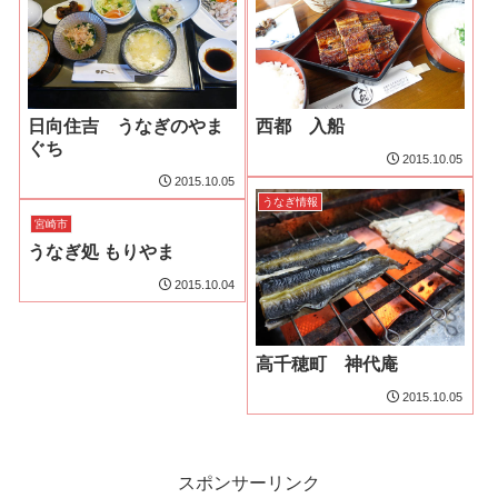
日向住吉 うなぎのやま
西都 入船
ぐち
2015.10.05
2015.10.05
うなぎ情報
宮崎市
うなぎ処 もりやま
2015.10.04
高千穂町 神代庵
2015.10.05
スポンサーリンク