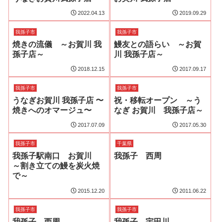
2022.04.13
2019.09.29
我孫子市
我孫子市
焼きの流儀 ～お賀川 我
鰻友との語らい ～お賀
孫子店～
川 我孫子店～
2018.12.15
2017.09.17
我孫子市
我孫子市
うなぎお賀川 我孫子店 〜
祝・移転オープン ～う
焼きへのオマージュ〜
なぎ お賀川 我孫子店～
2017.07.09
2017.05.30
我孫子市
千葉県
我孫子駅南口 お賀川
我孫子 西周
～割き立ての鰻を炭火焼
で～
2015.12.20
2011.06.22
我孫子市
我孫子市
我孫子 西周
我孫子 宇田川