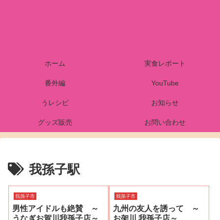
ホーム
実食レポート
番外編
YouTube
うレシピ
お知らせ
グッズ販売
お問い合わせ
我孫子駅
我孫子市
我孫子市
男性アイドルも絶賛 ～
九州の友人を誘って ～
うなぎお賀川我孫子店～
お㚙川 我孫子店～