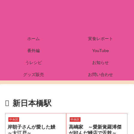
ホーム
実食レポート
番外編
YouTube
うレシピ
お知らせ
グッズ販売
お問い合わせ
新日本橋駅
中央区
中央区
岸朝子さんが愛した鰻
高嶋家 ～愛新覚羅溥傑
～大江戸～
が好んだ鰻店で舌鼓～