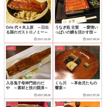
Gris 代々木上原 ～日出
うなぎ処 古賀 ～愛情い
る国のガストロノミー～
っぱいの鰻を活かす技～
2017.10.29
2017.09.24
台東区
浦和区
入谷鬼子母神門前のだ
くら川 ～革命児たちの
や ～素材と技の競演～
響宴～
2017.08.09
2017.07.26
おいしい
所沢市