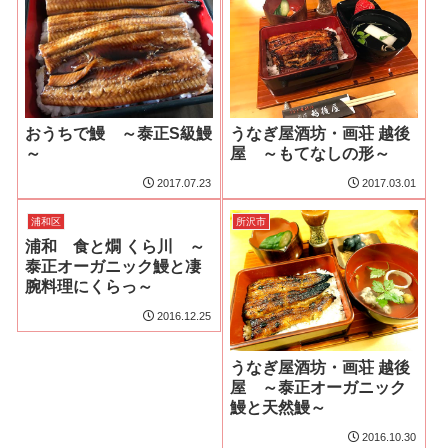
おうちで鰻 ～泰正S級鰻
うなぎ屋酒坊・画荘 越後
～
屋 ～もてなしの形～
2017.07.23
2017.03.01
浦和区
所沢市
浦和 食と燗 くら川 ～
泰正オーガニック鰻と凄
腕料理にくらっ～
2016.12.25
うなぎ屋酒坊・画荘 越後
屋 ～泰正オーガニック
鰻と天然鰻～
2016.10.30