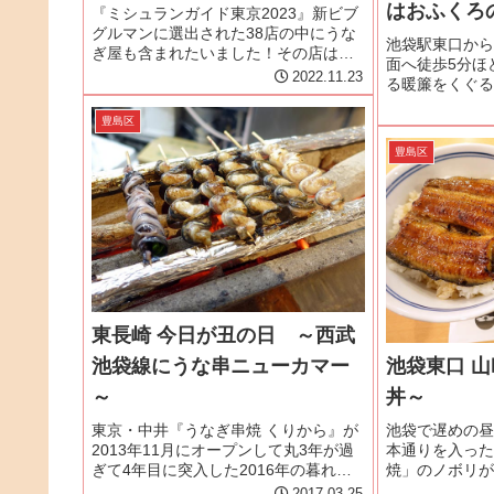
はおふくろ
『ミシュランガイド東京2023』新ビブ
グルマンに選出された38店の中にうな
池袋駅東口から
ぎ屋も含まれたいました！その店は、
面へ徒歩5分ほ
JR山手線・目白駅改札を出て左の階段
2022.11.23
る暖簾をくぐる
降りてすぐ左、紺色ののれんが目印の
降りると、昭和
うなぎ屋「目白ぞろ芽」ぞろ芽のウリ
かのような空間
豊島区
のひとつが、幻のうなぎと呼ば...
くで元気の良い
豊島区
ゃいませ。」の
東長崎 今日が丑の日 ～西武
池袋線にうな串ニューカマー
池袋東口 
～
丼～
東京・中井『うなぎ串焼 くりから』が
池袋で遅めの昼
2013年11月にオープンして丸3年が過
本通りを入った
ぎて4年目に突入した2016年の暮れ、2
焼」のノボリが
号店が2017年3月にオープンするとい
山吹』店内に入
2017.03.25