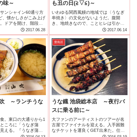
の味～
も丑の日(≧▽≦)～
サンシャイン60通り方
いわゆる関西風鰻の地域では〈うなぎ
ど、懐かしさがこみ上げ
串焼き〉の文化がないようだ。腹開
。ドアを開け、階段を
き、地焼きなので、ことヒレは引かず
へタイムスリップした
に焼き切ってしまうから出ようがな
2017.06.28
2017.06.14
へいざなわれる。気さ
い。という訳で名古屋から上京した友
女将さんの「いらっし
人が、うな串初体験に『今日が丑の
豊島区
声を受けて、カウン...
日』へ行くというので、カミさんと便
乗させて...
山吹 ～ランチうな
うな鐡 池袋総本店 ～夜行バ
スに乗る前に～
食。東口の大通りから1
大ファンのアーティストのツアーが名
ところに「うなぎ蒲
古屋でファイナルを迎える。入手困難
見える。『うなぎ蒲焼
なチケットを運良くGET出来た。仕事
ると、昼時を過ぎてい
の都合でライブ当日しか休めないの