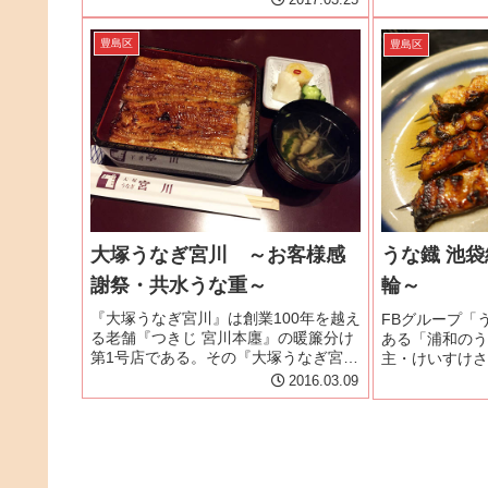
うニュースが飛び込んできた。店名は
るためか先客は
『今日が丑の日』。365日が丑の日。う
は、テーブル席
豊島区
豊島区
なぎ好きには堪...
階にも席がある
大塚うなぎ宮川 ～お客様感
うな鐡 池
謝祭・共水うな重～
輪～
『大塚うなぎ宮川』は創業100年を越え
FBグループ「
る老舗『つきじ 宮川本廛』の暖簾分け
ある「浦和のう
第1号店である。その『大塚うなぎ宮
主・けいすけさ
川』で「安全で、より美味しく、より
のために中々都
2016.03.09
喜んでいただきたい。」そんな思いか
でいた。23日
ら3月3日から9日まで感謝祭を開催する
たとけいすけさ
という告知を『大塚うなぎ宮...
分が水曜は休み
れ...