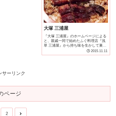
大塚 三浦屋
『大塚 三浦屋』のホームページによる
と、親戚一同で始めたふぐ料理店『浅
草 三浦屋』から持ち味を生かして巣
鴨、新宿、大塚にそれぞれが独立した
2015.11.11
ということである。三浦屋各店の中で
鰻料理を出すのは大塚だけである。手
法は江戸前のように蒸すことはしな
い...
ンサーリンク
のページ
次
2