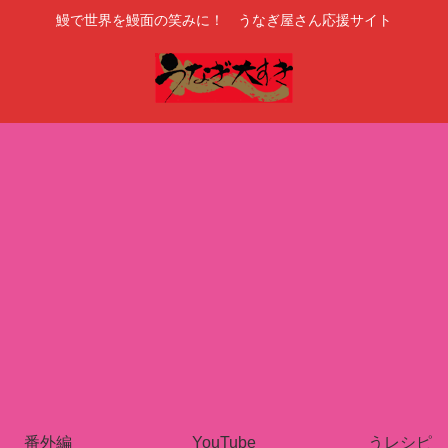
鰻で世界を鰻面の笑みに！ うなぎ屋さん応援サイト
番外編
YouTube
うレシピ