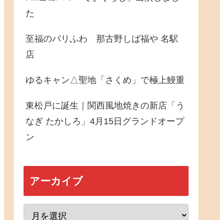
た
至福のパリふわ 那古野しば福や 名駅
店
ゆるキャン△聖地「さくめ」で極上鰻重
東松戸に誕生｜関西風地焼きの新店「う
なぎ たかしろ」4月15日グランドオープ
ン
アーカイブ