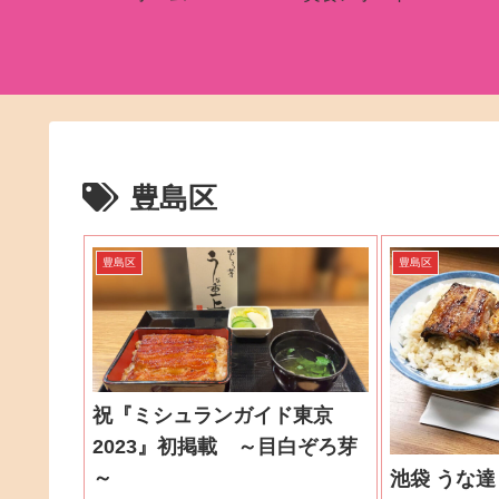
豊島区
豊島区
豊島区
祝『ミシュランガイド東京
2023』初掲載 ～目白ぞろ芽
～
池袋 うな