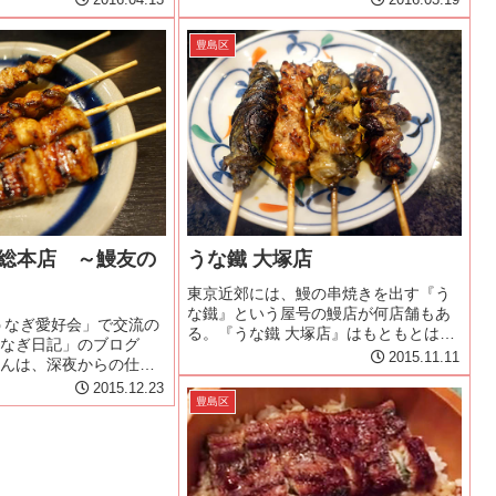
2016.04.13
2016.03.19
1組のみ。入口付近に
で、それなら逆に目いっぱい楽しもう
とカウンター席。奥や2
と夜行バスで往復することにした。夜
豊島区
ようだ。空いている...
行バスは、池袋駅西口23時40分発な...
袋総本店 ～鰻友の
うな鐵 大塚店
東京近郊には、鰻の串焼きを出す『う
な鐵』という屋号の鰻店が何店舗もあ
うなぎ愛好会」で交流の
る。『うな鐵 大塚店』はもともとは
なぎ日記」のブログ
『うな鐵 池袋本店』の直営店だったそ
2015.11.11
んは、深夜からの仕事
うだが、現在のオーナーである溝田啓
合が合わず、会えない
2015.12.23
一氏が『うな鐵 大宮店』とともに買い
は祝日で急に予定が空い
豊島区
取り、フランチャイズ契約を結んで...
んから連絡が入る。自
なのを覚えていてく