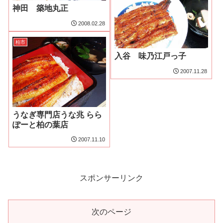
神田 築地丸正
2008.02.28
柏市
入谷 味乃江戸っ子
2007.11.28
うなぎ専門店うな兆 らら
ぽーと柏の葉店
2007.11.10
スポンサーリンク
次のページ