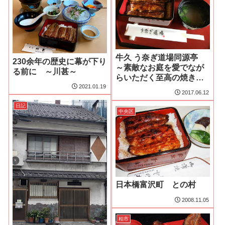
牛久 う奈ぎ道場同源亭
230余年の歴史に幕が下り
～素敵なお庭を愛でなが
る前に ～川甚～
らいただく至高の焼きに
大鰻足～
2021.01.19
2017.06.12
日記
中央区
日本橋富沢町 との村
2008.11.05
柏市