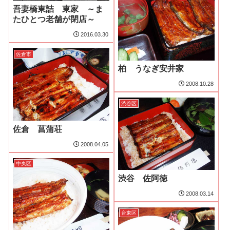
吾妻橋東詰 東家 ～ま
たひとつ老舗が閉店～
2016.03.30
佐倉市
柏 うなぎ安井家
2008.10.28
渋谷区
佐倉 菖蒲荘
2008.04.05
中央区
渋谷 佐阿徳
2008.03.14
台東区