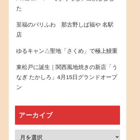
た
至福のパリふわ 那古野しば福や 名駅
店
ゆるキャン△聖地「さくめ」で極上鰻重
東松戸に誕生｜関西風地焼きの新店「う
なぎ たかしろ」4月15日グランドオープ
ン
アーカイブ