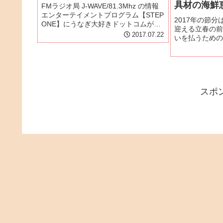
具材の海鮮
FMラジオ局 J-WAVE/81.3Mhz の情報
エンターテイメントプログラム【STEP
2017年の節分
ONE】にうなぎ大好きドットコムが出
迎える立春の前
演いたします！J-WAVE STEP
2017.07.22
いを払うための
ONE 番組Twitter：
などが行事とし
@stepone813(月)〜(木)9:00〜...
急速に広まった
に「恵方巻」が
年の恵方に向か
スポ