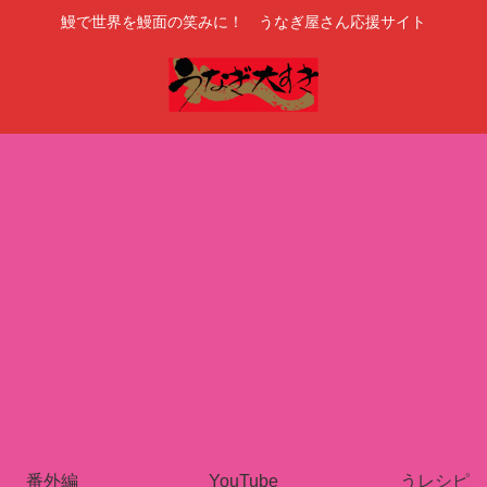
鰻で世界を鰻面の笑みに！ うなぎ屋さん応援サイト
番外編
YouTube
うレシピ