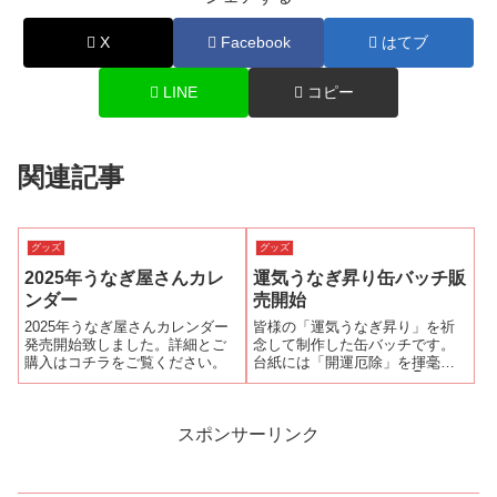
X
Facebook
はてブ
LINE
コピー
関連記事
グッズ
グッズ
2025年うなぎ屋さんカレ
運気うなぎ昇り缶バッチ販
ンダー
売開始
2025年うなぎ屋さんカレンダー
皆様の「運気うなぎ昇り」を祈
発売開始致しました。詳細とご
念して制作した缶バッチです。
購入はコチラをご覧ください。
台紙には「開運厄除」を揮毫致
しました。お買い求めは👇のリン
クからお願い致します。
スポンサーリンク