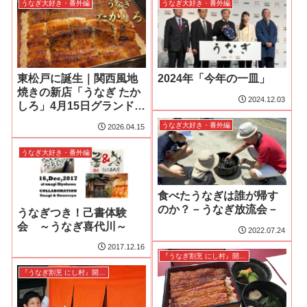
うなぎ大好き・番外編
うなぎ大好き・番外編
東松戸に誕生｜関西風地
2024年「今年の一皿」
焼きの新店「うなぎ たか
2024.12.03
しろ」4月15日グランドオ
ープン
うなぎ大好き・番外編
2026.04.15
うなぎ大好き・番外編
食べたうなぎは誰が帰す
のか？－うなぎ放流会－
うなぎつき！己書体験
会 ～うなぎ喜代川～
2022.07.24
2017.12.16
『うなぎ割烹 にし村』開店ドキュメント
『うなぎ割烹 にし村』開店ドキュメント