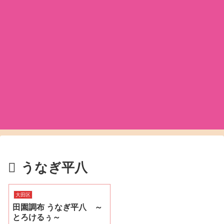
うなぎ平八
大田区
田園調布 うなぎ平八 ～
とろけるぅ～