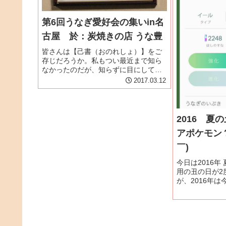
第6回うなぎ愛好会の集いin名
古屋 於：炭焼きの店 うな豊
皆さんは【己書（おのれしょ）】をご
存じだろうか。私もつい最近まで知ら
なかったのだが、知らずに目にしてい
たのである。己書とは◆己(おのれ)の書
2017.03.12
自分だけの書。オンリーワンの書の事
です。◆書道・習字などと全く異なり
書き方・書き順など、条件にとらわ...
2016 夏
アポケモン
￣)
今日は2016
用の丑の日が2
が、2016年
なぎ大好き.c
去最高の 6,
10:00の段階
うなぎ...