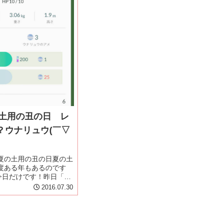
の土用の丑の日 レ
？ウナリュウ(￣▽
年 夏の土用の丑の日夏の土
度ある年もあるのです
は今日だけです！昨日「う
om」のページビューは過
2016.07.30
989 でした！本日も午前
で 2,665 です。皆様