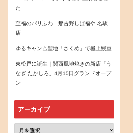
た
至福のパリふわ 那古野しば福や 名駅
店
ゆるキャン△聖地「さくめ」で極上鰻重
東松戸に誕生｜関西風地焼きの新店「う
なぎ たかしろ」4月15日グランドオープ
ン
アーカイブ