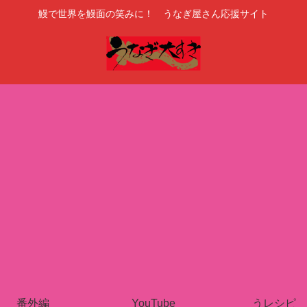
鰻で世界を鰻面の笑みに！ うなぎ屋さん応援サイト
番外編
YouTube
うレシピ