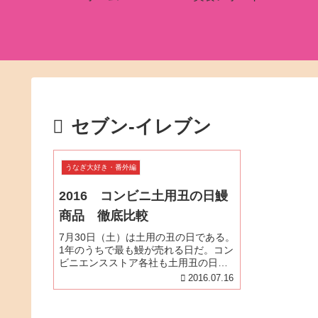
セブン-イレブン
うなぎ大好き・番外編
2016 コンビニ土用丑の日鰻
商品 徹底比較
7月30日（土）は土用の丑の日である。
1年のうちで最も鰻が売れる日だ。コン
ビニエンスストア各社も土用丑の日恒
例「うなぎ蒲焼重」などを予約販売し
2016.07.16
ている。以下のコンビニエンスストア
主要9社の詳細をまとめた。 セブン‐イ
レブン ローソン ファミリ...