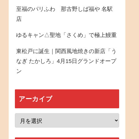
至福のパリふわ 那古野しば福や 名駅
店
ゆるキャン△聖地「さくめ」で極上鰻重
東松戸に誕生｜関西風地焼きの新店「う
なぎ たかしろ」4月15日グランドオープ
ン
アーカイブ