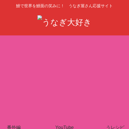
鰻で世界を鰻面の笑みに！ うなぎ屋さん応援サイト
番外編
YouTube
うレシピ