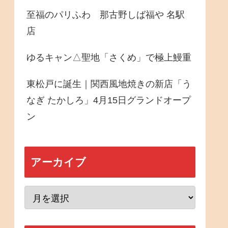
至福のパリふわ 那古野しば福や 名駅
店
ゆるキャン△聖地「さくめ」で極上鰻重
東松戸に誕生｜関西風地焼きの新店「う
なぎ たかしろ」4月15日グランドオープ
ン
アーカイブ