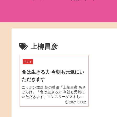
上柳昌彦
ラジオ
食は生きる力 今朝も元気にい
ただきます
ニッポン放送 朝の番組『上柳昌彦 あさ
ぼらけ』「食は生きる力 今朝も元気に
いただきます」マンスリーゲストし
て、2024年7月の月曜・金曜（15日を
2024.07.02
除く）に上柳昌彦アナウンサーと『読
めばもっとおいしくなるうなぎ大全』
の内容に沿ってうなぎについ...