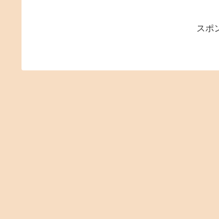
山さんは、一般
れない養鰻場の様
スポ