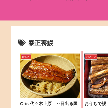
泰正養鰻
渋谷区
おいしい
Gris 代々木上原 ～日出る国
おうちで鰻