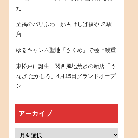
た
至福のパリふわ 那古野しば福や 名駅
店
ゆるキャン△聖地「さくめ」で極上鰻重
東松戸に誕生｜関西風地焼きの新店「う
なぎ たかしろ」4月15日グランドオープ
ン
アーカイブ