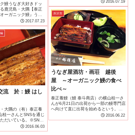
た。今年1月から「泰斗商店」横山桂一
2016.07.19
ク鰻うなぎ大好きドッ
さんのTwitterで養鰻場の様子が画像や
る鹿児島・大隅【泰正
動画で投稿されているのをフォロワー
所沢市
オーガニック鰻』うな
さんのリツイートで知りまし...
ムでは2016年7月19
2017.07.23
泰正オーガニック鰻』
説している。あれから1
外編
扱店である東...
うなぎ屋酒坊・画荘 越後
屋 ～オーガニック鰻の食べ
比べ～
交流 於：鰻 はし
泰正養鰻（鰻 泰斗商店）の横山桂一さ
んが6月21日の出荷から一部の鰻専門店
へ向けて直に出荷を始めるという。先
・大隅の（有）泰正養
日、横山さんが上京した際に『はし
山桂一さんとSNSを通じ
2016.06.22
本』さんで横山さんが無投薬で鰻愛を
ただいている。※SNS
注いで育てた鰻をいただいて感動した
商店Facebookペー
2016.06.03
ので定期的に食べられるのはとても...
Twitter 横山桂一横