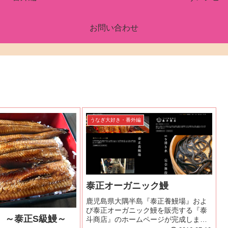
お問い合わせ
うなぎ大好き・番外編
泰正オーガニック鰻
鹿児島県大隅半島『泰正養鰻場』およ
び泰正オーガニック鰻を販売する『泰
 ～泰正S級鰻～
斗商店』のホームページが完成しまし