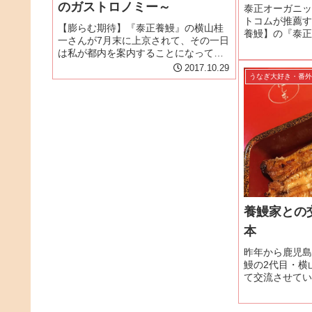
のガストロノミー～
泰正オーガニッ
トコムが推薦す
【膨らむ期待】『泰正養鰻』の横山桂
養鰻】の『泰正
一さんが7月末に上京されて、その一日
ぎ大好きドットコ
は私が都内を案内することになってい
日付の記事で『
た。横山さんと久しぶりに会い、再会
2017.10.29
を取り上げて詳
の挨拶をすると「昨日 すご～く熱い人
うなぎ大好き・番
年。当初からの取
に会ったんですよ！」とイベント終了
後に横山さんが会った『Gris ...
養鰻家との
本
昨年から鹿児島
鰻の2代目・横
て交流させてい
アカウントは泰斗
ジ 鰻）泰斗商店