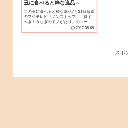
丑に食べると粋な逸品～
二の丑に食べると粋な逸品7月31日放送
のフジテレビ『ノンストップ』「愛す
べき！うなぎのモノがたり」のコーナ
ーで『高嶋家』五代目・鴛尾明さんが
2017.08.09
VTR出演されました。五代目が紹介す
るのは「二の丑に食べると粋な逸品」
〈うざく〉と〈肝焼き〉鰻専門店...
スポ