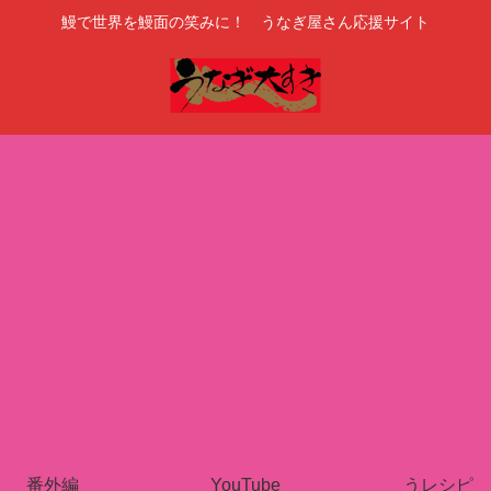
鰻で世界を鰻面の笑みに！ うなぎ屋さん応援サイト
番外編
YouTube
うレシピ