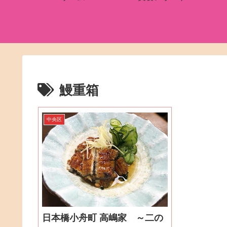
鰻重箱
中央区
日本橋小舟町 高嶋家 ～二の