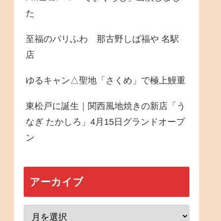
た
至福のパリふわ 那古野しば福や 名駅
店
ゆるキャン△聖地「さくめ」で極上鰻重
東松戸に誕生｜関西風地焼きの新店「う
なぎ たかしろ」4月15日グランドオープ
ン
アーカイブ