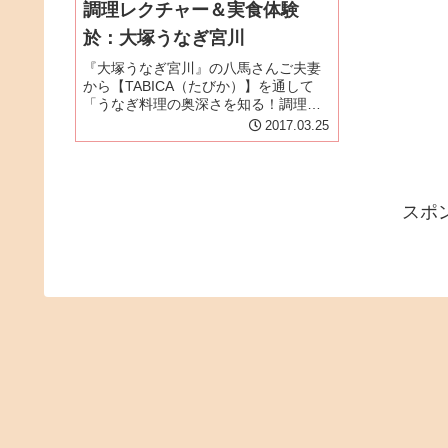
調理レクチャー＆実食体験
於：大塚うなぎ宮川
『大塚うなぎ宮川』の八馬さんご夫妻
から【TABICA（たびか）】を通して
「うなぎ料理の奥深さを知る！調理レ
クチャー＆実食体験」を実施するので
2017.03.25
参加しませんか？というお誘いを受け
た。鰻が大好きなので専門店で鰻料理
を食べたり、鰻に関係する施設を見...
スポ