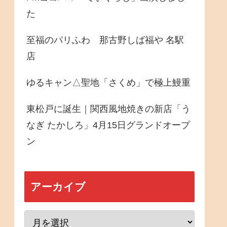
た
至福のパリふわ 那古野しば福や 名駅
店
ゆるキャン△聖地「さくめ」で極上鰻重
東松戸に誕生｜関西風地焼きの新店「う
なぎ たかしろ」4月15日グランドオープ
ン
アーカイブ