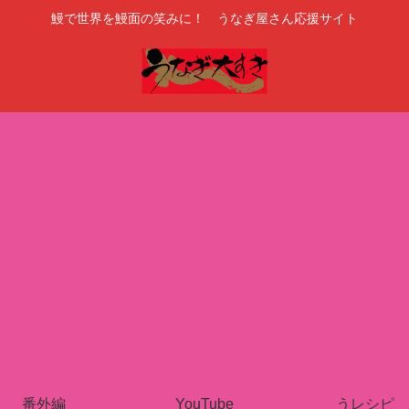
鰻で世界を鰻面の笑みに！ うなぎ屋さん応援サイト
番外編
YouTube
うレシピ