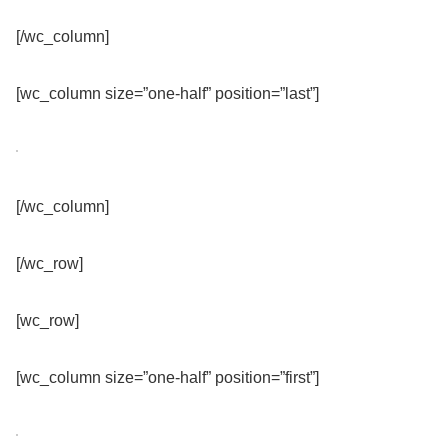
[/wc_column]
[wc_column size=”one-half” position=”last”]
[/wc_column]
[/wc_row]
[wc_row]
[wc_column size=”one-half” position=”first”]