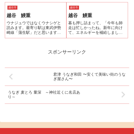
越谷市
越谷市
越谷 鰻重
越谷 鰻重
ウナジュウではなくウナシゲと
暮も押し詰まって、「今年も師
読みます。最寄り駅は東武伊勢
走は忙しかったね。新年に向け
崎線「蒲生駅」だと思います。
て、エネルギーを補給しましょ
といっても蒲生駅から東へ2Km
う。」という話になりました。
弱の場所にあり、正直あまり便
では、どこでエネルギーを補
利とはいえません。そのお店が
給？越谷の「鰻重」のうなぎは
「うなぎミュージアム」の埼玉
ヴォリュームがあったね。じゃ
スポンサーリンク
のうなぎ処で1番評価が高く、
あ、行こう！以前、来たときは
「肉厚で柔らか...
確かまだレイクタウ...
君津 うなぎ和田 〜安くて美味い街のうな
ぎ屋さん〜
うなぎ 麦とろ 量深 ～神社近くに名店あ
り～