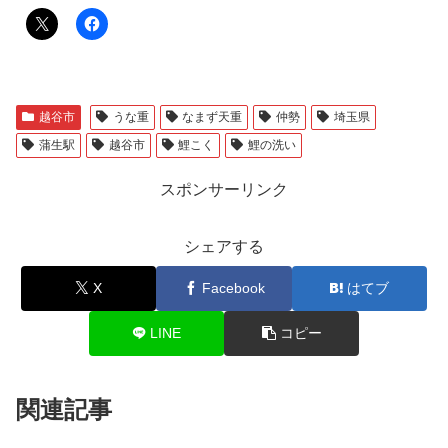
越谷市
うな重
なまず天重
仲勢
埼玉県
蒲生駅
越谷市
鯉こく
鯉の洗い
スポンサーリンク
シェアする
X
Facebook
はてブ
LINE
コピー
関連記事