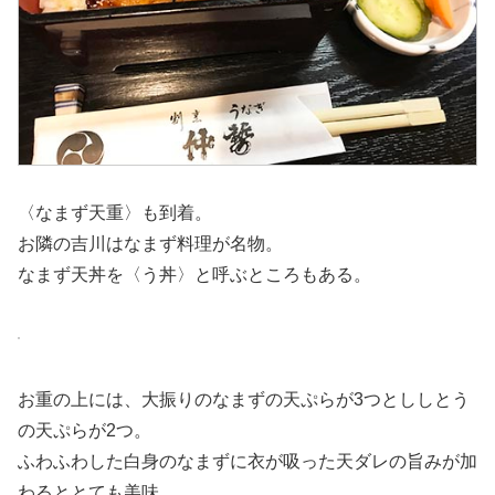
〈なまず天重〉も到着。
お隣の吉川はなまず料理が名物。
なまず天丼を〈う丼〉と呼ぶところもある。
お重の上には、大振りのなまずの天ぷらが3つとししとう
の天ぷらが2つ。
ふわふわした白身のなまずに衣が吸った天ダレの旨みが加
わるととても美味。