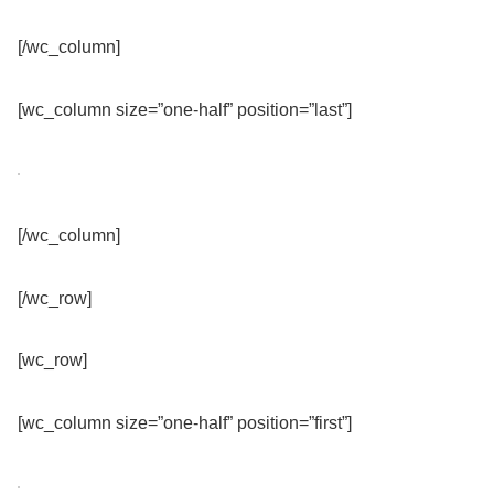
[/wc_column]
[wc_column size=”one-half” position=”last”]
[/wc_column]
[/wc_row]
[wc_row]
[wc_column size=”one-half” position=”first”]