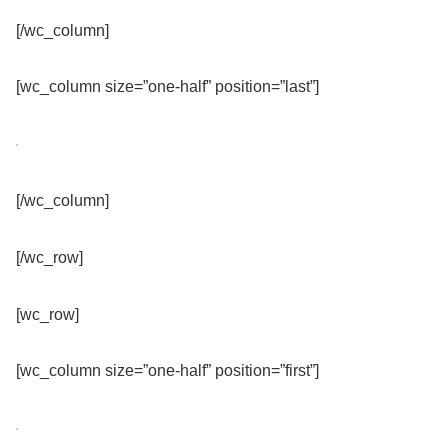
[/wc_column]
[wc_column size=”one-half” position=”last”]
[/wc_column]
[/wc_row]
[wc_row]
[wc_column size=”one-half” position=”first”]