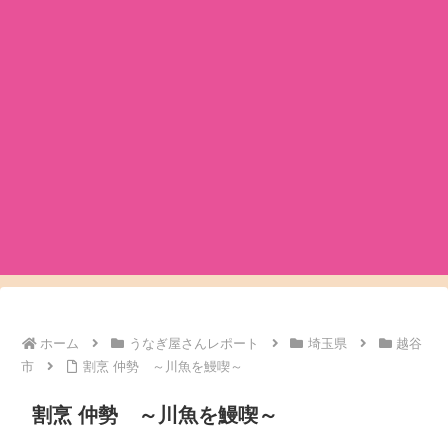
ホーム
うなぎ屋さんレポート
埼玉県
越谷
市
割烹 仲勢 ～川魚を鰻喫～
割烹 仲勢 ～川魚を鰻喫～