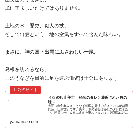
単に美味しいだけではありません。
土地の水、歴史、職人の技、
そして出雲という土地の空気をすべて含んだ味わい。
まさに、神の国・出雲にふさわしい一尾。
島根を訪れるなら、
このうなぎを目的に足を運ぶ価値は十分にあります。
うなぎ処 山美世 – 秘伝のタレと濃縮された鰻の
味 –
大正３年創業以来、うなぎ料理を提供し続けている老舗専
門店「山美世」です。美味しさの秘密は秘伝のタレにもあ
り、開業以来、改良に改良を重ねたタレは、関西風に焼い
たうなぎに味つけすると香ばしく、食欲をそそります。松
江市にお越しの際はランチや食事に...
yamamise.com