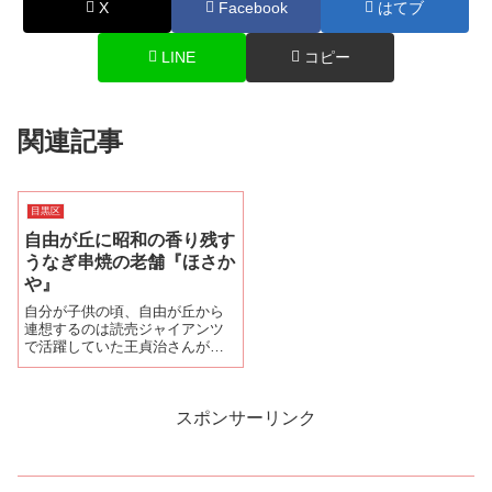
X
Facebook
はてブ
LINE
コピー
関連記事
目黒区
自由が丘に昭和の香り残す
うなぎ串焼の老舗『ほさか
や』
自分が子供の頃、自由が丘から
連想するのは読売ジャイアンツ
で活躍していた王貞治さんが
「自由が丘・亀屋万年堂のナボ
ナはお菓子のホームラン王で
す。」とナレーションする1967
年から放送されていたナボナの
スポンサーリンク
CMである。当時から自由が丘
は、ハイソサエテ...