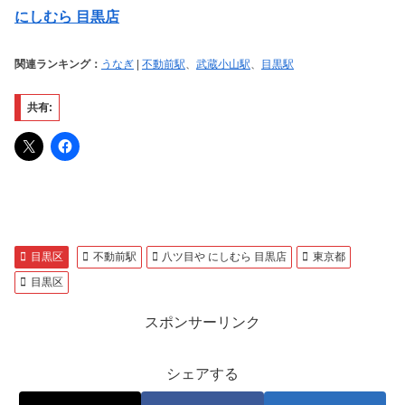
にしむら 目黒店
関連ランキング：
うなぎ
|
不動前駅
、
武蔵小山駅
、
目黒駅
共有:
目黒区
不動前駅
八ツ目や にしむら 目黒店
東京都
目黒区
スポンサーリンク
シェアする